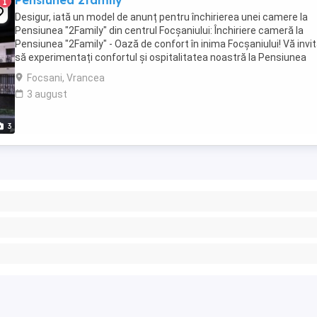
Pensiunea 2family
1
Desigur, iată un model de anunț pentru închirierea unei camere la
Pensiunea "2Family" din centrul Focșaniului: Închiriere cameră la
Pensiunea "2Family" - Oază de confort în inima Focșaniului! Vă inv
să experimentați confortul și ospitalitatea noastră la Pensiunea
"2Family", situată în centrul ...
Focsani, Vrancea
3 august
3