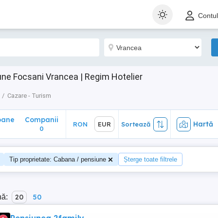
ane
Companii
Hartă
RON
EUR
Sortează
Contu
0
ne Focsani Vrancea | Regim Hotelier
Cazare - Turism
oane
Companii
Hartă
RON
EUR
Sortează
0
Tip proprietate: Cabana / pensiune
Șterge toate filtrele
nă:
20
50