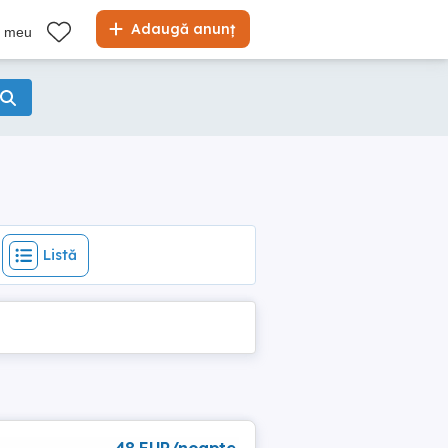
Listă
Adaugă anunț
l meu
Listă