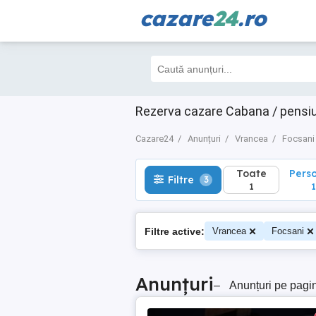
cazare
24
.ro
Toate
Perso
Filtre
3
1
1
Rezerva cazare Cabana / pensiu
Cazare24
Anunțuri
Vrancea
Focsani
Toate
Pers
Filtre
3
1
1
Filtre active:
Vrancea
Focsani
Anunțuri
–
Anunțuri pe pagi