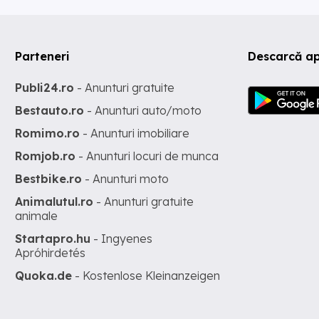
Parteneri
Descarcă ap
Publi24.ro
- Anunturi gratuite
Bestauto.ro
- Anunturi auto/moto
Romimo.ro
- Anunturi imobiliare
Romjob.ro
- Anunturi locuri de munca
Bestbike.ro
- Anunturi moto
Animalutul.ro
- Anunturi gratuite
animale
Startapro.hu
- Ingyenes
Apróhirdetés
Quoka.de
- Kostenlose Kleinanzeigen