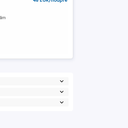
48 EUR/noapte
ităm