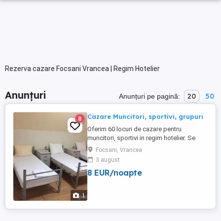
Rezerva cazare Focsani Vrancea | Regim Hotelier
Anunțuri
20
50
Anunțuri pe pagină:
Cazare Muncitori, sportivi, grupuri
8
Oferim 60 locuri de cazare pentru
muncitori, sportivi in regim hotelier. Se
ofera toate conditiile de cazare + masa la
Focsani, Vrancea
cerere. Pret persoana incepand de la 40
3 august
lei. Minim 4 persoane. Pentru detalii va
8 EUR/noapte
rugam sa ne apelati , numar camere: 15,
suprafata utila: 300, suprafata totala: 1000
1