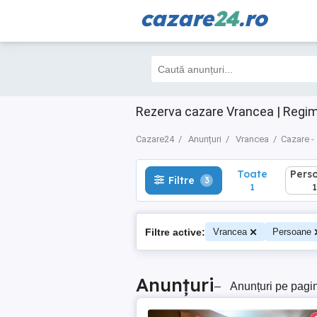
cazare
24
.ro
Toate
Perso
Filtre
3
1
1
Rezerva cazare Vrancea | Regim
Cazare24
Anunțuri
Vrancea
Cazare -
Toate
Pers
Filtre
3
1
1
Filtre active:
Vrancea
Persoane
Anunțuri
–
Anunțuri pe pagi