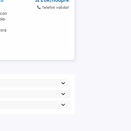
Cu
31 EUR/noapte
Telefon validat
lcon
bla-
 ora