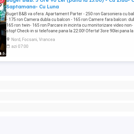
Buget B&B: 3 Ore 90 Lei (pana la 15.00) - Cu Ziua- 
17
Saptamana- Cu Luna
Buget B&B va ofera: Apartament Parter - 250 ron Garsoniera cu ba
- 175 ron Camera dubla cu balcon - 165 ron Camere fara balcon: du
165 ron twin- 165 ron Parcare in incinta cu monitorizare video non-
stop! Check-in si telefoane pana la 22:00! Oferta! 3ore 90lei pana la
15.00! Escortele NU ...
Nord, Focsani, Vrancea
azi 07:00
5