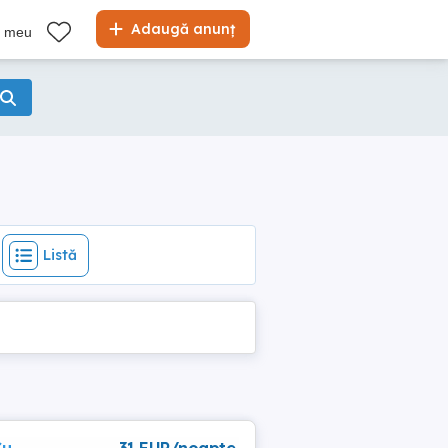
Listă
Adaugă anunț
l meu
Listă