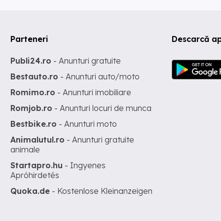
Parteneri
Descarcă ap
Publi24.ro
- Anunturi gratuite
Bestauto.ro
- Anunturi auto/moto
Romimo.ro
- Anunturi imobiliare
Romjob.ro
- Anunturi locuri de munca
Bestbike.ro
- Anunturi moto
Animalutul.ro
- Anunturi gratuite
animale
Startapro.hu
- Ingyenes
Apróhirdetés
Quoka.de
- Kostenlose Kleinanzeigen