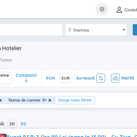
ane
Companii
Hartă
RON
EUR
Sortează
Contu
0
 Hotelier
 Turism
oane
Companii
Hartă
RON
EUR
Sortează
0
Numar de camere: 8+
Șterge toate filtrele
nă:
20
50