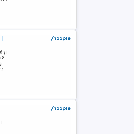
 |
/noapte
ă și
a 8-
i:
tr-
/noapte
i