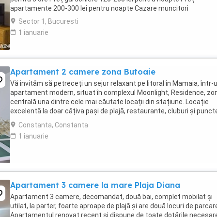
apartamente 200-300 lei pentru noapte Cazare muncitori
Sector 1, Bucuresti
1 ianuarie
Apartament 2 camere zona Butoaie
Vă invităm să petreceți un sejur relaxant pe litoral în Mamaia, într-
apartament modern, situat în complexul Moonlight, Residence, zo
centrală una dintre cele mai căutate locații din stațiune. Locație
excelentă la doar câțiva pași de plajă, restaurante, cluburi și punct
atracție. Etaj 8 ...
Constanta, Constanta
1 ianuarie
Apartament 3 camere la mare Plaja Diana
Apartament 3 camere, decomandat, două bai, complet mobilat și
utilat, la parter, foarte aproape de plajă și are două locuri de parcar
Apartamentul renovat recent și dispune de toate dotările necesar