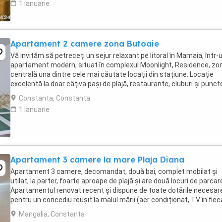
1 ianuarie
Apartament 2 camere zona Butoaie
Vă invităm să petreceți un sejur relaxant pe litoral în Mamaia, într-
apartament modern, situat în complexul Moonlight, Residence, zo
centrală una dintre cele mai căutate locații din stațiune. Locație
excelentă la doar câțiva pași de plajă, restaurante, cluburi și punct
atracție. Etaj 8 ...
Constanta, Constanta
1 ianuarie
Apartament 3 camere la mare Plaja Diana
Apartament 3 camere, decomandat, două bai, complet mobilat și
utilat, la parter, foarte aproape de plajă și are două locuri de parcar
Apartamentul renovat recent și dispune de toate dotările necesar
pentru un concediu reușit la malul mării (aer condiționat, TV în fiec
cameră, mașină de spălat, ...
Mangalia, Constanta