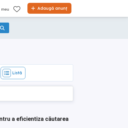
Listă
Adaugă anunț
l meu
Listă
ntru a eficientiza căutarea