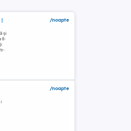
 |
/noapte
ă și
a 8-
i:
tr-
/noapte
i