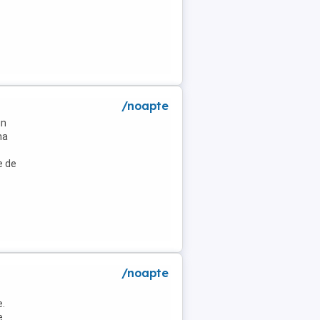
/noapte
un
na
e de
/noapte
e.
e