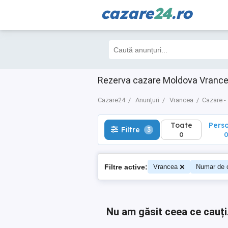
cazare
24
.ro
Toate
Perso
Filtre
3
0
0
Rezerva cazare Moldova Vrancea
Cazare24
Anunțuri
Vrancea
Cazare -
Toate
Pers
Filtre
3
0
Filtre active:
Vrancea
Numar de 
Nu am găsit ceea ce cauți