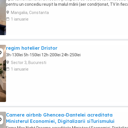
pentru un concediu reușit la malul mării (aer condiționat, TV în fiec
cameră, mașină de spălat, ...
Mangalia, Constanta
1 ianuarie
regim hotelier Dristor
3h-130lei 5h-150lei 12h-200lei 24h-250lei
Sector 3, Bucuresti
1 ianuarie
Camere airbnb Ghencea-Dantelei acreditata
Ministerul Economiei, Digitalizarii siTurismului