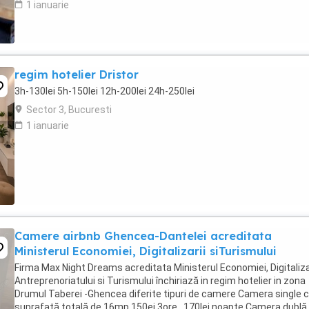
1 ianuarie
regim hotelier Dristor
3h-130lei 5h-150lei 12h-200lei 24h-250lei
Sector 3, Bucuresti
1 ianuarie
Camere airbnb Ghencea-Dantelei acreditata
Ministerul Economiei, Digitalizarii siTurismului
Firma Max Night Dreams acreditata Ministerul Economiei, Digitalizar
Antreprenoriatului si Turismului închiriază in regim hotelier in zona
Drumul Taberei -Ghencea diferite tipuri de camere Camera single c
suprafață totală de 16mp 150ei 3ore , 170lei noapte Camera dublă