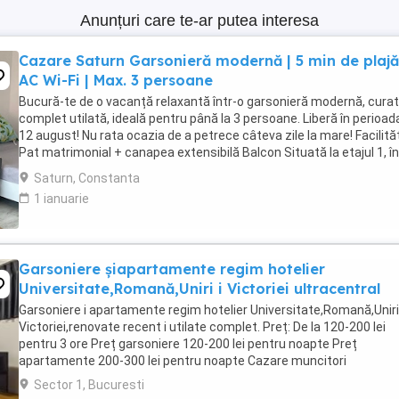
Anunțuri care te-ar putea interesa
Cazare Saturn Garsonieră modernă | 5 min de plajă
AC Wi-Fi | Max. 3 persoane
Bucură-te de o vacanță relaxantă într-o garsonieră modernă, curat
complet utilată, ideală pentru până la 3 persoane. Liberă în perioad
12 august! Nu rata ocazia de a petrece câteva zile la mare! Facilităț
Pat matrimonial + canapea extensibilă Balcon Situată la etajul 1, în
un imobil ...
Saturn, Constanta
1 ianuarie
Garsoniere șiapartamente regim hotelier
Universitate,Romană,Uniri i Victoriei ultracentral
Garsoniere i apartamente regim hotelier Universitate,Romană,Uniri 
Victoriei,renovate recent i utilate complet. Preț: De la 120-200 lei
pentru 3 ore Preț garsoniere 120-200 lei pentru noapte Preț
apartamente 200-300 lei pentru noapte Cazare muncitori
Sector 1, Bucuresti