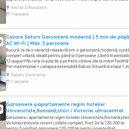
suprafață totală de ...
Sector 5, Bucuresti
1 ianuarie
Cazare Saturn Garsonieră modernă | 5 min de plajă
AC Wi-Fi | Max. 3 persoane
Bucură-te de o vacanță relaxantă într-o garsonieră modernă, curat
complet utilată, ideală pentru până la 3 persoane. Liberă în perioad
12 august! Nu rata ocazia de a petrece câteva zile la mare! Facilităț
Pat matrimonial + canapea extensibilă Balcon Situată la etajul 1, în
un imobil ...
Saturn, Constanta
1 ianuarie
Garsoniere șiapartamente regim hotelier
Universitate,Romană,Uniri i Victoriei ultracentral
Garsoniere i apartamente regim hotelier Universitate,Romană,Uniri 
Victoriei,renovate recent i utilate complet. Preț: De la 120-200 lei
pentru 3 ore Preț garsoniere 120-200 lei pentru noapte Preț