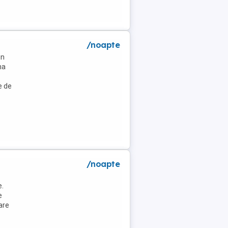
/noapte
un
na
e de
/noapte
e.
e
are