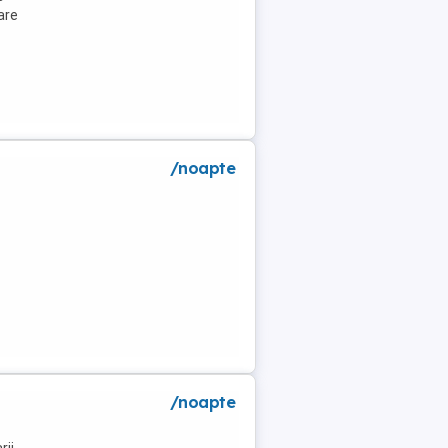
are
/noapte
/noapte