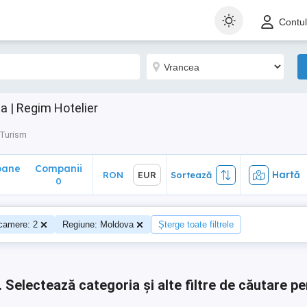
ane
Companii
Hartă
RON
EUR
Sortează
Contu
0
 | Regim Hotelier
 Turism
oane
Companii
Hartă
RON
EUR
Sortează
0
0
camere: 2
Regiune: Moldova
Șterge toate filtrele
.
Selectează categoria și alte filtre de căutare pe