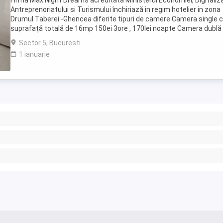
Firma Max Night Dreams acreditata Ministerul Economiei, Digitalizar
Antreprenoriatului si Turismului închiriază in regim hotelier in zona
Drumul Taberei -Ghencea diferite tipuri de camere Camera single c
suprafață totală de 16mp 150ei 3ore , 170lei noapte Camera dublă
suprafață totală de ...
Sector 5, Bucuresti
1 ianuarie