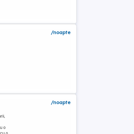
/noapte
/noapte
ii,
u o
 cu o