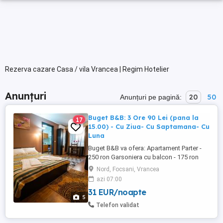
Rezerva cazare Casa / vila Vrancea | Regim Hotelier
Anunțuri
20
50
Anunțuri pe pagină:
Buget B&B: 3 Ore 90 Lei (pana la
17
15.00) - Cu Ziua- Cu Saptamana- Cu
Luna
Buget B&B va ofera: Apartament Parter -
250 ron Garsoniera cu balcon - 175 ron
Camera dubla cu balcon - 165 ron Camere
Nord, Focsani, Vrancea
fara balcon: dubla- 165 ron twin- 165 ron
azi 07:00
Parcare in incinta cu monitorizare video
31 EUR/noapte
non-stop! Check-in si telefoane pana la
5
22:00! Oferta! 3ore 90lei pana la ora 15.00!
Telefon validat
Escortele NU ...