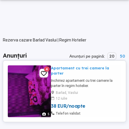
Rezerva cazare Barlad Vaslui | Regim Hotelier
Anunțuri
20
50
Anunțuri pe pagină:
Apartament cu trei camere la
4
parter
Inchiriez apartament cu trei camere la
parter în regim hotelier.
Barlad, Vaslui
12 iulie
38 EUR/noapte
Telefon validat
5