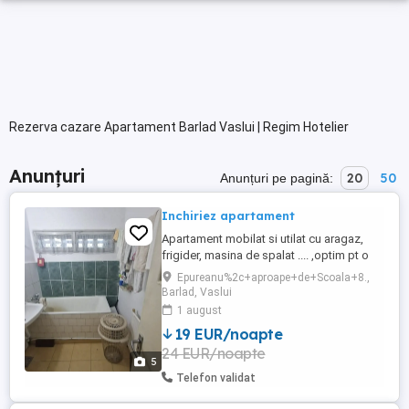
Rezerva cazare Apartament Barlad Vaslui | Regim Hotelier
Anunțuri
20
50
Anunțuri pe pagină:
Inchiriez apartament
Apartament mobilat si utilat cu aragaz,
frigider, masina de spalat .... ,optim pt o
persoana. Zona linistita, pret convenabil .
Epureanu%2c+aproape+de+Scoala+8.,
Barlad, Vaslui
1 august
19 EUR/noapte
24 EUR/noapte
5
Telefon validat