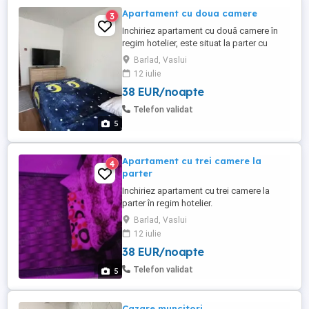
Apartament cu doua camere
3
Inchiriez apartament cu două camere în
regim hotelier, este situat la parter cu
gradina.
Barlad, Vaslui
12 iulie
38 EUR/noapte
Telefon validat
5
Apartament cu trei camere la
4
parter
Inchiriez apartament cu trei camere la
parter în regim hotelier.
Barlad, Vaslui
12 iulie
38 EUR/noapte
Telefon validat
5
Cazare muncitori