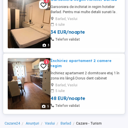
3
Garsoniera de inchiriat in regim hotelier
Barlad. Pentru mai multe detalii sunati la .
PRET pe noapte.
Barlad, Vaslui
6 iulie
34 EUR/noapte
Telefon validat
3
Închiriez apartament 2 camere
1
regim
Închiriez apartament 2 dormitoare etaj 1 în
zona iris lângă Dorus dent cabinet
stomatologic, vedere la strada si în
Barlad, Vaslui
parcare. Caut persoane ok, exclus
5 iulie
petreceri sau animale de companie.
48 EUR/noapte
Apartamentul are toate dotările necesare,
mobilat si utilat, wifi. AC.Parcare în limita
Telefon validat
5
locurilor Pret 250 zi, ...
Cazare24
Anunțuri
Vaslui
Barlad
Cazare - Turism