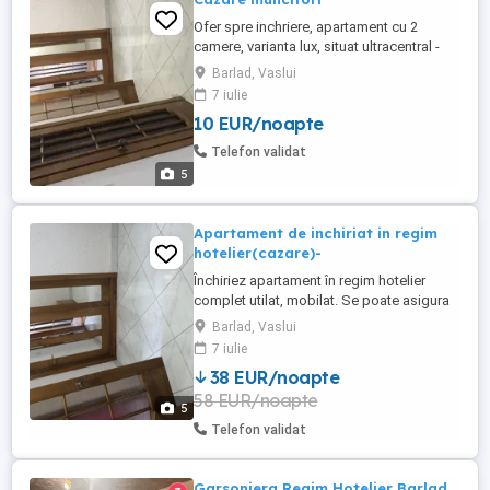
Ofer spre inchriere, apartament cu 2
camere, varianta lux, situat ultracentral -
deasupra la Green Clinic. Apartamentul
Barlad, Vaslui
este total mobilat și utilat. Preț 50 lei
7 iulie
noapte muncitor. Minim 300 lei noapte -
10 EUR/noapte
tot apartamentul. Am și unul cu 3 camere
unde pot caza până la 12 persoane.
Telefon validat
5
Apartament de inchiriat in regim
hotelier(cazare)-
Închiriez apartament în regim hotelier
complet utilat, mobilat. Se poate asigura
loc de parcare autoturism. Check in 12:00
Barlad, Vaslui
Chek out 11:00 Pat matrimonial Frigider
7 iulie
CENTRALA TERMICĂ PROPRIE Mașină de
38 EUR/noapte
spălat Apartamentul este situat in Centru,
58 EUR/noapte
deasupra la Green Clinic, zona 0 a
5
orașului, toate in zona ...
Telefon validat
Garsoniera Regim Hotelier Barlad