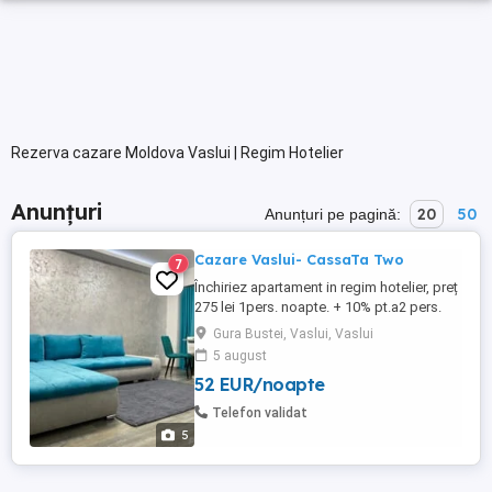
Rezerva cazare Moldova Vaslui | Regim Hotelier
Anunțuri
20
50
Anunțuri pe pagină:
Cazare Vaslui- CassaTa Two
7
Închiriez apartament in regim hotelier, preț
275 lei 1pers. noapte. + 10% pt.a2 pers.
Pretul este negociabil in funcție de nr.de
Gura Bustei, Vaslui, Vaslui
persoane, perioada de închiriere. NU
5 august
ESCORTE
52 EUR/noapte
Telefon validat
5