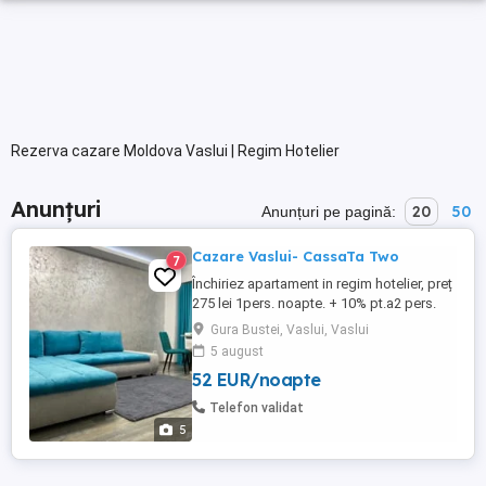
Rezerva cazare Moldova Vaslui | Regim Hotelier
Anunțuri
20
50
Anunțuri pe pagină:
Cazare Vaslui- CassaTa Two
7
Închiriez apartament in regim hotelier, preț
275 lei 1pers. noapte. + 10% pt.a2 pers.
Pretul este negociabil in funcție de nr.de
Gura Bustei, Vaslui, Vaslui
persoane, perioada de închiriere. NU
5 august
ESCORTE
52 EUR/noapte
Telefon validat
5