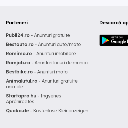
Parteneri
Descarcă ap
Publi24.ro
- Anunturi gratuite
Bestauto.ro
- Anunturi auto/moto
Romimo.ro
- Anunturi imobiliare
Romjob.ro
- Anunturi locuri de munca
Bestbike.ro
- Anunturi moto
Animalutul.ro
- Anunturi gratuite
animale
Startapro.hu
- Ingyenes
Apróhirdetés
Quoka.de
- Kostenlose Kleinanzeigen