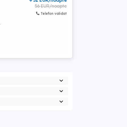
52 EUR/noapte
56 EUR/noapte
Telefon validat
.