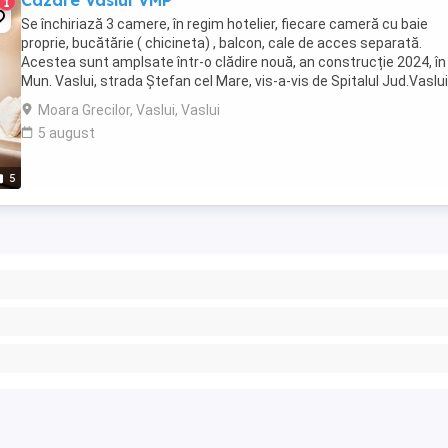
Cazare Vaslui VMP
1
Se închiriază 3 camere, în regim hotelier, fiecare cameră cu baie
proprie, bucătărie ( chicineta) , balcon, cale de acces separată.
Acestea sunt amplsate într-o clădire nouă, an construcție 2024, în
Mun. Vaslui, strada Ștefan cel Mare, vis-a-vis de Spitalul Jud.Vaslui
Prețul este de 275 zi. pt.1 ...
Moara Grecilor, Vaslui, Vaslui
5 august
5