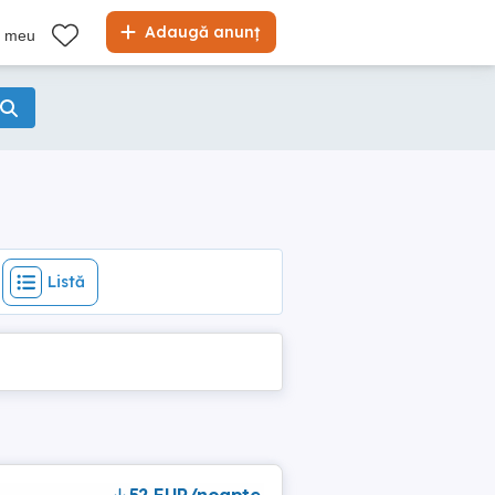
Listă
Adaugă anunț
l meu
Listă