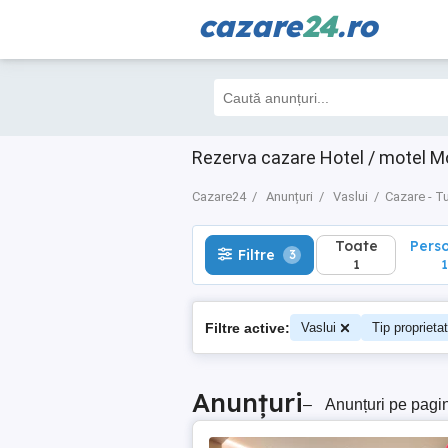
cazare
24
.ro
Toate
Perso
Filtre
3
1
1
Rezerva cazare Hotel / motel Mo
Cazare24
Anunțuri
Vaslui
Cazare - T
Toate
Pers
Filtre
3
1
1
Filtre active:
Vaslui
Tip proprieta
Anunțuri
–
Anunțuri pe pagi