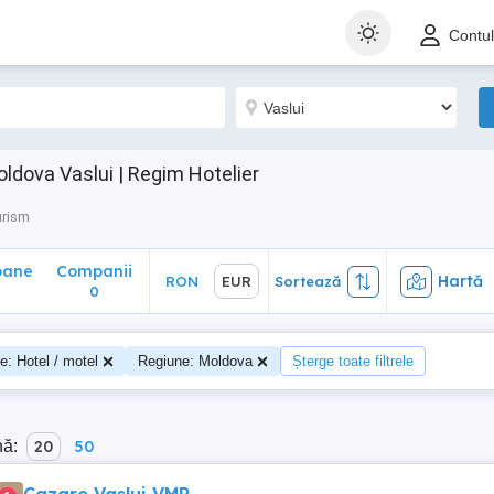
ane
Companii
Hartă
RON
EUR
Sortează
Contu
0
ldova Vaslui | Regim Hotelier
urism
oane
Companii
Hartă
RON
EUR
Sortează
0
te: Hotel / motel
Regiune: Moldova
Șterge toate filtrele
nă:
20
50