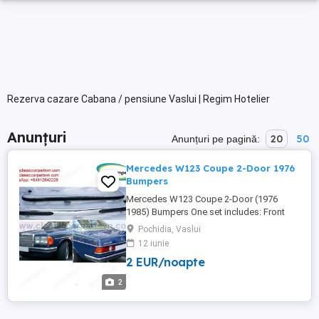
Rezerva cazare Cabana / pensiune Vaslui | Regim Hotelier
Anunțuri
20
50
Anunțuri pe pagină:
Mercedes W123 Coupe 2-Door 1976
Bumpers
Mercedes W123 Coupe 2-Door (1976
1985) Bumpers One set includes: Front
bumper in 5 parts, rear bumper in 5 parts,
Pochidia, Vaslui
rubber trims for front and rear bumper,
12 iunie
bolts and screws. The product has shape
2 EUR/noapte
and size like the original samples. So,
They perfect fit on the car. Products are
2
made of 304 stainless steel ...