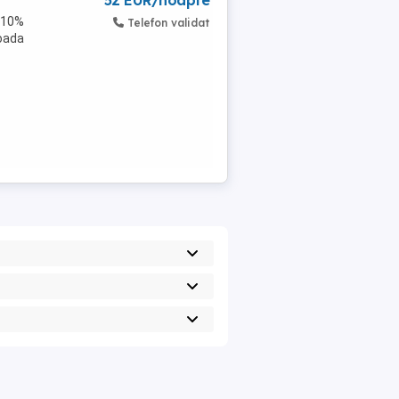
52 EUR/noapte
+ 10%
Telefon validat
ioada