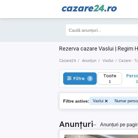
cazare
24
.ro
Toate
Perso
Filtre
3
1
1
Rezerva cazare Vaslui | Regim H
Cazare24
Anunțuri
Vaslui
Cazare - T
Toate
Pers
Filtre
3
1
1
Filtre active:
Vaslui
Numar perso
Anunțuri
–
Anunțuri pe pagi