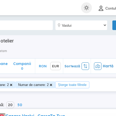
ane
Companii
Hartă
RON
EUR
Sortează
Contu
0
otelier
urism
oane
Companii
Hartă
RON
EUR
Sortează
0
ane: 2
Numar de camere: 2
Șterge toate filtrele
nă:
20
50