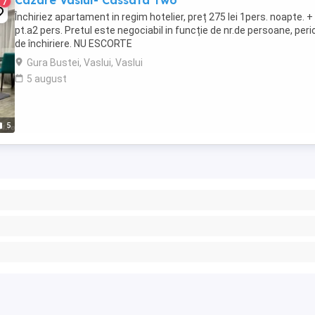
Cazare Vaslui- CassaTa Two
7
Închiriez apartament in regim hotelier, preț 275 lei 1pers. noapte. 
pt.a2 pers. Pretul este negociabil in funcție de nr.de persoane, per
de închiriere. NU ESCORTE
Gura Bustei, Vaslui, Vaslui
5 august
5