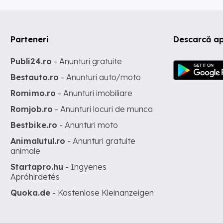
Parteneri
Descarcă ap
Publi24.ro
- Anunturi gratuite
Bestauto.ro
- Anunturi auto/moto
Romimo.ro
- Anunturi imobiliare
Romjob.ro
- Anunturi locuri de munca
Bestbike.ro
- Anunturi moto
Animalutul.ro
- Anunturi gratuite
animale
Startapro.hu
- Ingyenes
Apróhirdetés
Quoka.de
- Kostenlose Kleinanzeigen