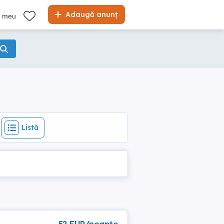
Listă
Adaugă anunț
l meu
Listă