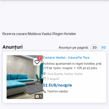
Rezerva cazare Moldova Vaslui | Regim Hotelier
Anunțuri
20
50
Anunțuri pe pagină:
Cazare Vaslui- CassaTa Two
7
Închiriez apartament in regim hotelier, preț
275 lei 1pers. noapte. + 10% pt.a2 pers.
Pretul este negociabil in funcție de nr.de
Gura Bustei, Vaslui, Vaslui
persoane, perioada de închiriere. NU
5 august
ESCORTE
52 EUR/noapte
Telefon validat
5