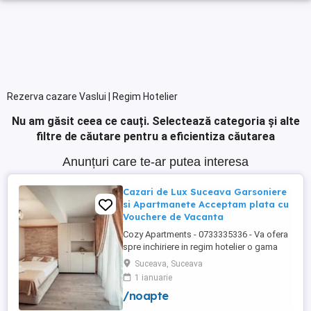
Rezerva cazare Vaslui | Regim Hotelier
Nu am găsit ceea ce cauți.
Selectează categoria și alte
filtre de căutare pentru a eficientiza căutarea
Anunțuri care te-ar putea interesa
Cazari de Lux Suceava Garsoniere
si Apartmanete Acceptam plata cu
Vouchere de Vacanta
Cozy Apartments - 0733335336 - Va ofera
spre inchiriere in regim hotelier o gama
variata de apartamente si garsoniere
Suceava, Suceava
situate in puncte cheie ale orasului
1 ianuarie
Suceava: Bulevardul George Enescu.
/noapte
Kaufland George Enescu In centrul
Orasului pe Esplanada langa McDonald's.