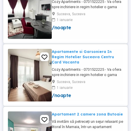
Cozy Apartments - 0731522225 - Va ofera
spre inchiriere in regim hotelier o gama
variata de apartamente si garsoniere
Suceava, Suceava
situate in puncte cheie ale orasului
1 ianuarie
Suceava: Bulevardul George Enescu. In
/noapte
centrul Orasului pe Esplanada langa
McDonald's. Bulevardul 1 Mai Obcini
Zamca Burdujeni Ipotesti Pentru ...
Apartamente si Garsoniera In
Regim Hotelier Suceava Centru
Card Vacanta
Cozy Apartments - 0731522225 - Va ofera
spre inchiriere in regim hotelier o gama
variata de apartamente si garsoniere
Suceava, Suceava
situate in puncte cheie ale orasului
1 ianuarie
Suceava: Bulevardul George Enescu. In
/noapte
centrul Orasului pe Esplanada langa
McDonald's. Bulevardul 1 Mai Obcini
Zamca Burdujeni Ipotesti Pentru ...
Apartament 2 camere zona Butoaie
Vă invităm să petreceți un sejur relaxant pe
litoral în Mamaia, într-un apartament