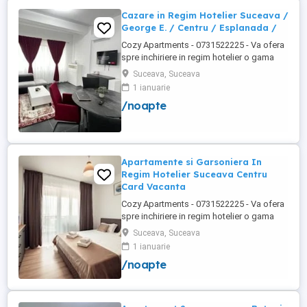
Obcini ...
Cazare in Regim Hotelier Suceava /
George E. / Centru / Esplanada /
Cozy Apartments - 0731522225 - Va ofera
spre inchiriere in regim hotelier o gama
variata de apartamente si garsoniere
Suceava, Suceava
situate in puncte cheie ale orasului
1 ianuarie
Suceava: Bulevardul George Enescu. In
/noapte
centrul Orasului pe Esplanada langa
McDonald's. Bulevardul 1 Mai Obcini
Zamca Burdujeni Ipotesti Pentru ...
Apartamente si Garsoniera In
Regim Hotelier Suceava Centru
Card Vacanta
Cozy Apartments - 0731522225 - Va ofera
spre inchiriere in regim hotelier o gama
variata de apartamente si garsoniere
Suceava, Suceava
situate in puncte cheie ale orasului
1 ianuarie
Suceava: Bulevardul George Enescu. In
/noapte
centrul Orasului pe Esplanada langa
McDonald's. Bulevardul 1 Mai Obcini
Zamca Burdujeni Ipotesti Pentru ...