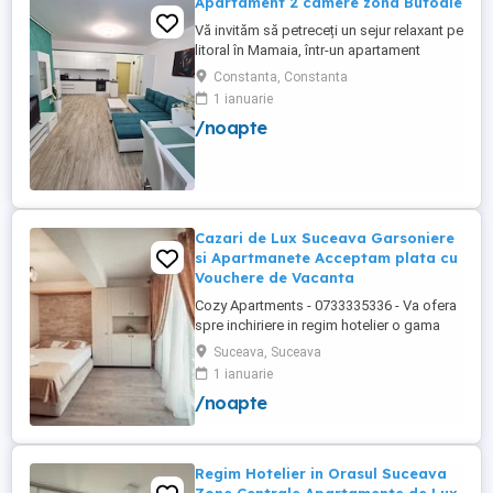
Apartament 2 camere zona Butoaie
Vă invităm să petreceți un sejur relaxant pe
litoral în Mamaia, într-un apartament
modern, situat în complexul Moonlight,
Constanta, Constanta
Residence, zona centrală una dintre cele
1 ianuarie
mai căutate locații din stațiune. Locație
/noapte
excelentă la doar câțiva pași de plajă,
restaurante, cluburi și puncte de atracție.
Etaj 8 ...
Cazari de Lux Suceava Garsoniere
si Apartmanete Acceptam plata cu
Vouchere de Vacanta
Cozy Apartments - 0733335336 - Va ofera
spre inchiriere in regim hotelier o gama
variata de apartamente si garsoniere
Suceava, Suceava
situate in puncte cheie ale orasului
1 ianuarie
Suceava: Bulevardul George Enescu.
/noapte
Kaufland George Enescu In centrul
Orasului pe Esplanada langa McDonald's.
Zamca Bulevardul 1 Mai Obcini Bulevardul
...
Regim Hotelier in Orasul Suceava