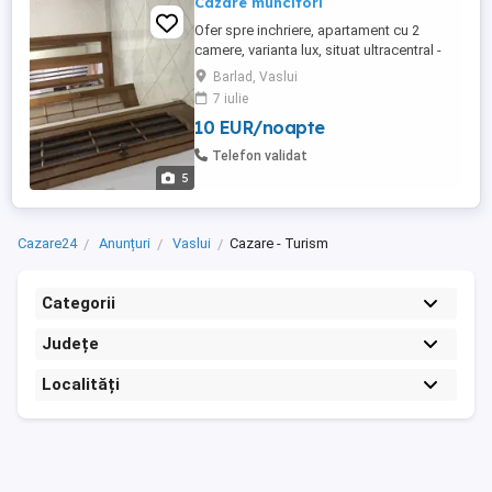
Cazare muncitori
Ofer spre inchriere, apartament cu 2
camere, varianta lux, situat ultracentral -
deasupra la Green Clinic. Apartamentul
Barlad, Vaslui
este total mobilat și utilat. Preț 50 lei
7 iulie
noapte muncitor. Minim 300 lei noapte -
10 EUR/noapte
tot apartamentul. Am și unul cu 3 camere
unde pot caza până la 12 persoane.
Telefon validat
5
Cazare24
Anunțuri
Vaslui
Cazare - Turism
Categorii
Județe
Localități