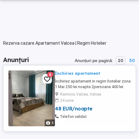
Rezerva cazare Apartament Valcea | Regim Hotelier
Anunțuri
20
50
Anunțuri pe pagină:
Închiriez apartament
8
Închiriez apartament in regim hotelier zona
1 Mai 250 lei noapte 2persoane 400 lei
noapte 4persoane 200 lei 3-6ore Preț
Ramnicu Valcea, Valcea
negociabil pentru perioada mai lungă 1, 2,
24 iunie
3 luni Prețul diferă în lunile iulie, august,
48 EUR/noapte
septembrie și decembrie. Se percepe taxă
pentru copii și pentru a treia persoană.
Telefon validat
Mai multe ...
3