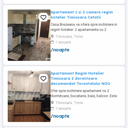
PRIVAT in complex ...
Apartament 1 si 2 camere regim
hotelier Timisoara Cetatii
Casa Brezeanu va ofera spre inchiriere in
regim hotelier: 2 apartamente cu 2
dormitoare, baie si bucatarie proprie. (4
Timisoara, Timis
locuri cazare in fiecare apartament) 1
1 ianuarie
apartament cu 1 dormitor, baie si
/noapte
bucatarie proprie. (3 locuri cazare) Fiecare
apartament dispune de bucatarie complet
utilata,baie cu cabina ...
Apartament Regim Hotelier
Timisoara 2 dormitoare
decomandat Torontalului NOU
Ofer spre inchiriere apartament cu 2
dormitoare, bucatarie, baie, balcon. Este
complet utilat si mobilat nou, clima,
Timisoara, Timis
internet, tv, video interfon masina de
1 ianuarie
spalat haine, lenjerii, prosoape,
/noapte
consumabile. In incinta complexului de
apartamente se afla un supermarket si loc
de joaca pentru copii. Apartamentul ...