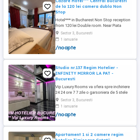
Cazare Hotel*** Central Bucuresti
de la 120 lei camera dubla Non
Stop
Hotel*** in Bucharest Non Stop reception
from 120 lei Double room. Near Piata
Victoriei, Arena Nationala , Piata Unirii .
Sector 3, Bucuresti
Tyga concert near. regim hotelier.
1 ianuarie
apartament.
/noapte
Studio nr.137 Regim Hotelier -
INFINITY MIRROR LA PAT -
Bucuresti
Vip Luxury Rooms va ofera spre inchiriere
24 24 ore 7 7 zile o garsoniera de 5 stele
Luxoase cu un desing unic si deosebit in
Sector 3, Bucuresti
Sector 3 Bucuresti . Garsoniera se alfa in
1 ianuarie
Complex Rezidential Nou . Acces Bariera
/noapte
Monitorizare Video in Complex ( de la
Politia Locala Sector 3 ) Loc de parcare
PRIVAT in complex ...
Apartament 1 si 2 camere regim