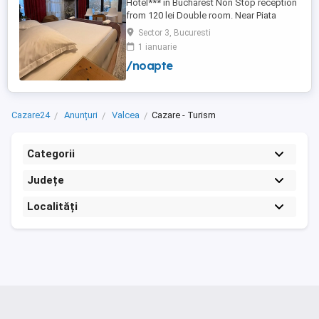
Hotel*** in Bucharest Non Stop reception
from 120 lei Double room. Near Piata
Victoriei, Arena Nationala , Piata Unirii .
Sector 3, Bucuresti
Tyga concert near. regim hotelier.
1 ianuarie
apartament.
/noapte
Cazare24
Anunțuri
Valcea
Cazare - Turism
Categorii
Județe
Localități