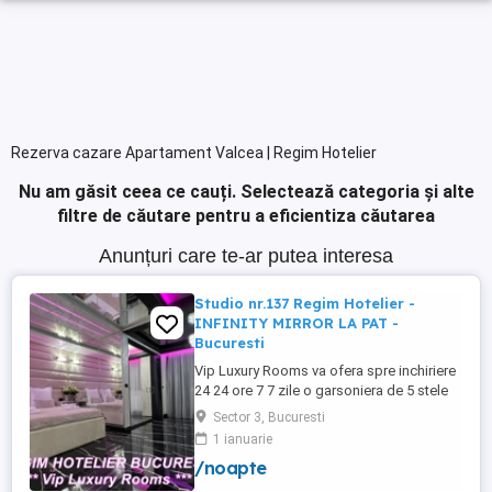
Rezerva cazare Apartament Valcea | Regim Hotelier
Nu am găsit ceea ce cauți.
Selectează categoria și alte
filtre de căutare pentru a eficientiza căutarea
Anunțuri care te-ar putea interesa
Studio nr.137 Regim Hotelier -
INFINITY MIRROR LA PAT -
Bucuresti
Vip Luxury Rooms va ofera spre inchiriere
24 24 ore 7 7 zile o garsoniera de 5 stele
Luxoase cu un desing unic si deosebit in
Sector 3, Bucuresti
Sector 3 Bucuresti . Garsoniera se alfa in
1 ianuarie
Complex Rezidential Nou . Acces Bariera
/noapte
Monitorizare Video in Complex ( de la
Politia Locala Sector 3 ) Loc de parcare