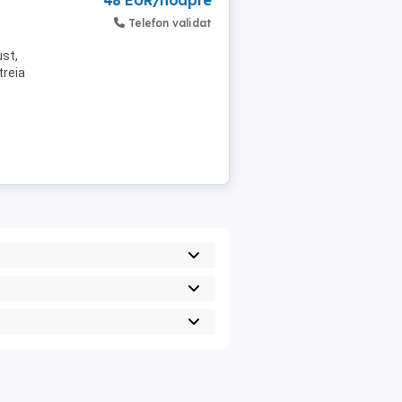
48 EUR/noapte
Telefon validat
ust,
treia