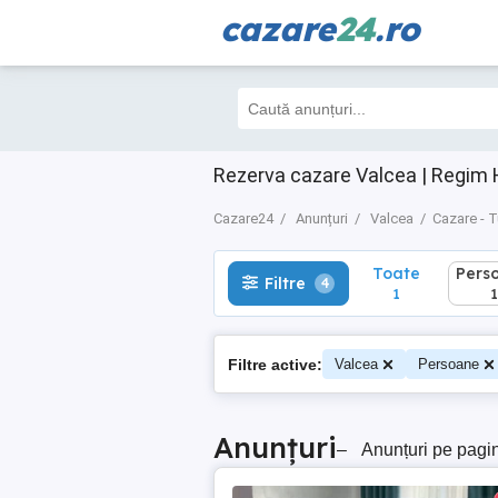
cazare
24
.ro
Toate
Perso
Filtre
4
1
1
Rezerva cazare Valcea | Regim 
Cazare24
Anunțuri
Valcea
Cazare - 
Toate
Pers
Filtre
4
1
1
Filtre active:
Valcea
Persoane
Anunțuri
–
Anunțuri pe pagi