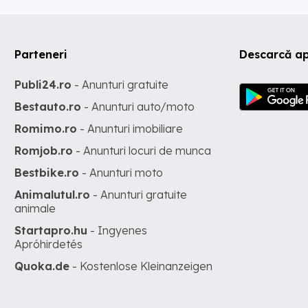
Parteneri
Descarcă ap
Publi24.ro
- Anunturi gratuite
Bestauto.ro
- Anunturi auto/moto
Romimo.ro
- Anunturi imobiliare
Romjob.ro
- Anunturi locuri de munca
Bestbike.ro
- Anunturi moto
Animalutul.ro
- Anunturi gratuite
animale
Startapro.hu
- Ingyenes
Apróhirdetés
Quoka.de
- Kostenlose Kleinanzeigen