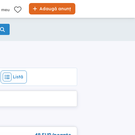
Listă
Adaugă anunț
l meu
Listă