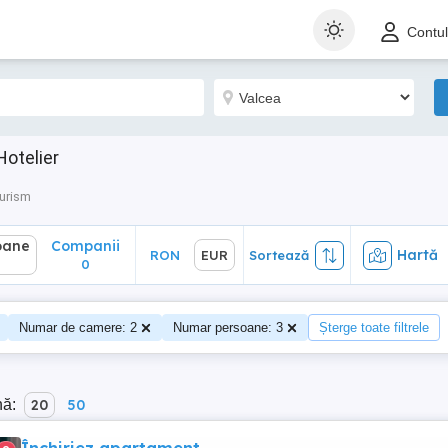
ane
Companii
Hartă
RON
EUR
Sortează
Contu
0
Hotelier
Turism
oane
Companii
Hartă
RON
EUR
Sortează
0
Numar de camere: 2
Numar persoane: 3
Șterge toate filtrele
nă:
20
50