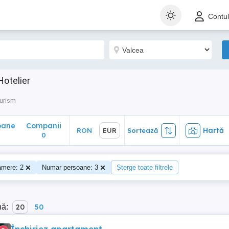
ane
Companii
Hartă
RON
EUR
Sortează
Contu
0
Hotelier
Turism
oane
Companii
Hartă
RON
EUR
Sortează
0
amere: 2
Numar persoane: 3
Șterge toate filtrele
nă:
20
50