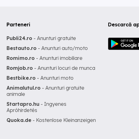
Parteneri
Descarcă ap
Publi24.ro
- Anunturi gratuite
Bestauto.ro
- Anunturi auto/moto
Romimo.ro
- Anunturi imobiliare
Romjob.ro
- Anunturi locuri de munca
Bestbike.ro
- Anunturi moto
Animalutul.ro
- Anunturi gratuite
animale
Startapro.hu
- Ingyenes
Apróhirdetés
Quoka.de
- Kostenlose Kleinanzeigen