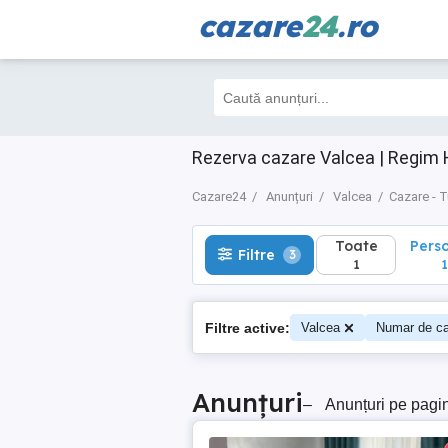
cazare
24
.ro
Toate
Perso
Filtre
3
1
1
Rezerva cazare Valcea | Regim 
Cazare24
Anunțuri
Valcea
Cazare - 
Toate
Pers
Filtre
3
1
1
Filtre active:
Valcea
Numar de c
Anunțuri
–
Anunțuri pe pagi