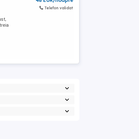
48 EUR/noapte
Telefon validat
ust,
treia