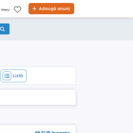
Listă
Adaugă anunț
l meu
Listă