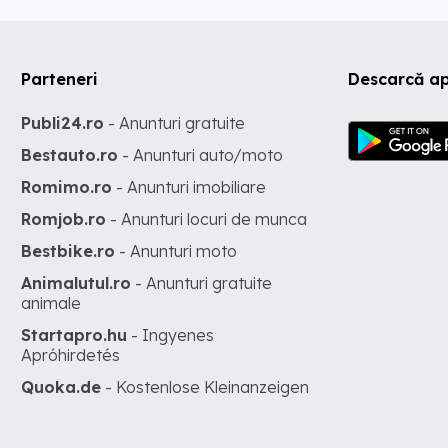
Parteneri
Descarcă ap
Publi24.ro
- Anunturi gratuite
Bestauto.ro
- Anunturi auto/moto
Romimo.ro
- Anunturi imobiliare
Romjob.ro
- Anunturi locuri de munca
Bestbike.ro
- Anunturi moto
Animalutul.ro
- Anunturi gratuite
animale
Startapro.hu
- Ingyenes
Apróhirdetés
Quoka.de
- Kostenlose Kleinanzeigen