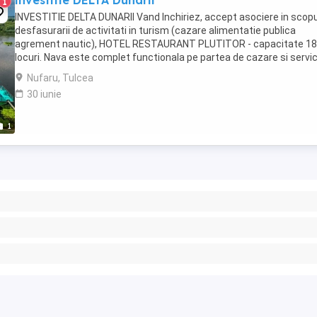
investitie DELTA Dunarii
1
INVESTITIE DELTA DUNARII Vand Inchiriez, accept asociere in scopu
desfasurarii de activitati in turism (cazare alimentatie publica
agrement nautic), HOTEL RESTAURANT PLUTITOR - capacitate 18
locuri. Nava este complet functionala pe partea de cazare si servic
restaurant, este clasificata de Ministerul ...
Nufaru, Tulcea
30 iunie
1