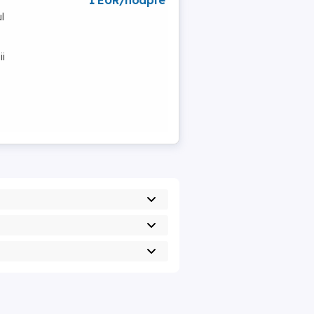
1 EUR/noapte
l
ii