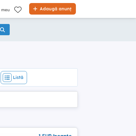
Listă
Adaugă anunț
l meu
Listă