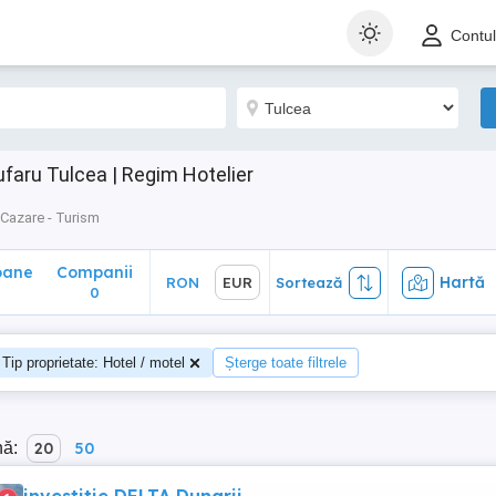
ane
Companii
Hartă
RON
EUR
Sortează
Contu
0
faru Tulcea | Regim Hotelier
Cazare - Turism
oane
Companii
Hartă
RON
EUR
Sortează
0
Tip proprietate: Hotel / motel
Șterge toate filtrele
nă:
20
50