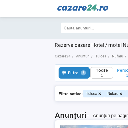
cazare
24
.ro
Toate
Perso
Filtre
3
1
1
Rezerva cazare Hotel / motel Nu
Cazare24
Anunțuri
Tulcea
Nufaru
Toate
Pers
Filtre
3
1
1
Filtre active:
Tulcea
Nufaru
Anunțuri
–
Anunțuri pe pagi