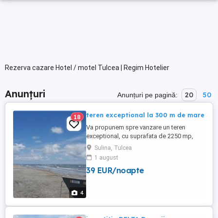
Rezerva cazare Hotel / motel Tulcea | Regim Hotelier
Anunțuri
20
50
Anunțuri pe pagină:
teren exceptional la 300 m de mare
18
Va propunem spre vanzare un teren
exceptional, cu suprafata de 2250 mp,
parcelat in loturi de 450 mp, in Sulina,
Sulina, Tulcea
zona Unitatii Militare de
1 august
Radiotelecomunicatii. Terenul se vinde fie
39 EUR/noapte
in loturi individuale, fie in loturi comasate. -
Terenul este liber pentru constructii. - Se
afla la 500 de metri de ...
4