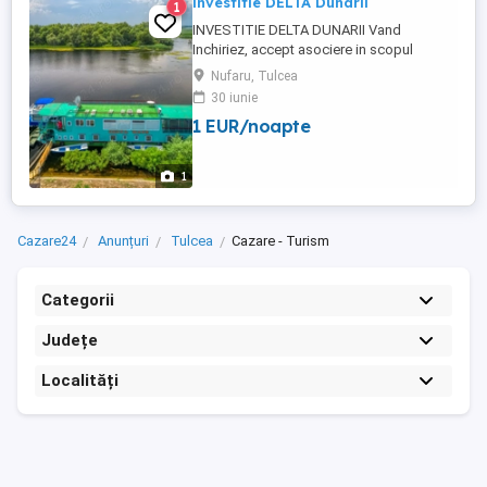
investitie DELTA Dunarii
1
INVESTITIE DELTA DUNARII Vand
Inchiriez, accept asociere in scopul
desfasurarii de activitati in turism (cazare
Nufaru, Tulcea
alimentatie publica agrement nautic),
30 iunie
HOTEL RESTAURANT PLUTITOR -
1 EUR/noapte
capacitate 18 locuri. Nava este complet
functionala pe partea de cazare si servicii
restaurant, este clasificata de Ministerul ...
1
Cazare24
Anunțuri
Tulcea
Cazare - Turism
Categorii
Județe
Localități