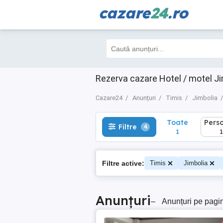
cazare
24
.ro
Toate
Perso
Filtre
4
1
1
Rezerva cazare Hotel / motel Ji
Cazare24
Anunțuri
Timis
Jimbolia
Toate
Pers
Filtre
4
1
1
Filtre active:
Timis
Jimbolia
Anunțuri
–
Anunțuri pe pagi