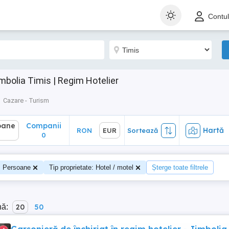
ane
Companii
Hartă
RON
EUR
Sortează
Contu
0
mbolia Timis | Regim Hotelier
Cazare - Turism
oane
Companii
Hartă
RON
EUR
Sortează
0
Persoane
Tip proprietate: Hotel / motel
Șterge toate filtrele
nă:
20
50