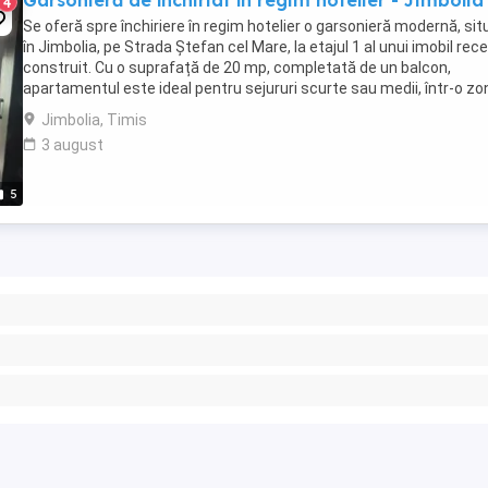
Garsonieră de închiriat în regim hotelier - Jimbolia
4
Se oferă spre închiriere în regim hotelier o garsonieră modernă, sit
în Jimbolia, pe Strada Ștefan cel Mare, la etajul 1 al unui imobil rec
construit. Cu o suprafață de 20 mp, completată de un balcon,
apartamentul este ideal pentru sejururi scurte sau medii, într-o zo
liniștită și convenabilă, ...
Jimbolia, Timis
3 august
5