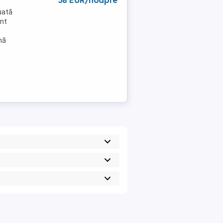
38 EUR/noapte
uată
ent
nă