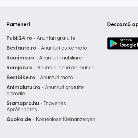
Parteneri
Descarcă ap
Publi24.ro
- Anunturi gratuite
Bestauto.ro
- Anunturi auto/moto
Romimo.ro
- Anunturi imobiliare
Romjob.ro
- Anunturi locuri de munca
Bestbike.ro
- Anunturi moto
Animalutul.ro
- Anunturi gratuite
animale
Startapro.hu
- Ingyenes
Apróhirdetés
Quoka.de
- Kostenlose Kleinanzeigen