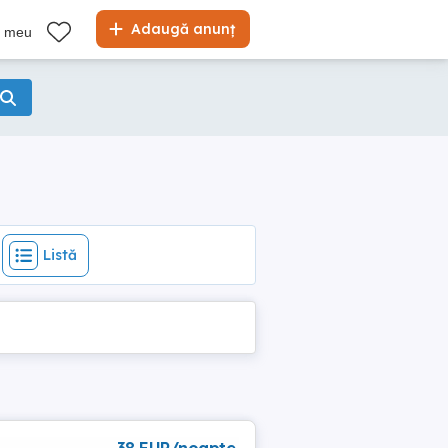
Listă
Adaugă anunț
l meu
Listă