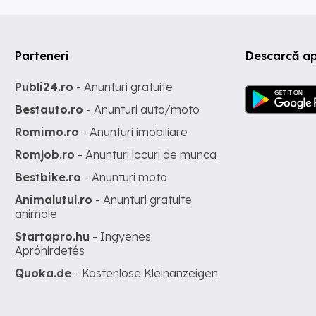
Parteneri
Descarcă ap
Publi24.ro
- Anunturi gratuite
Bestauto.ro
- Anunturi auto/moto
Romimo.ro
- Anunturi imobiliare
Romjob.ro
- Anunturi locuri de munca
Bestbike.ro
- Anunturi moto
Animalutul.ro
- Anunturi gratuite
animale
Startapro.hu
- Ingyenes
Apróhirdetés
Quoka.de
- Kostenlose Kleinanzeigen