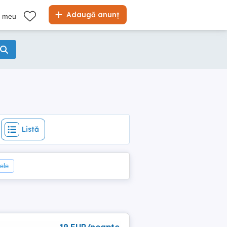
Listă
Adaugă anunț
l meu
Listă
rele