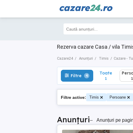
cazare
24
.ro
Toate
Perso
Filtre
4
1
1
Rezerva cazare Casa / vila Timi
Cazare24
Anunțuri
Timis
Cazare - T
Toate
Pers
Filtre
4
1
1
Filtre active:
Timis
Persoane
Anunțuri
–
Anunțuri pe pagi