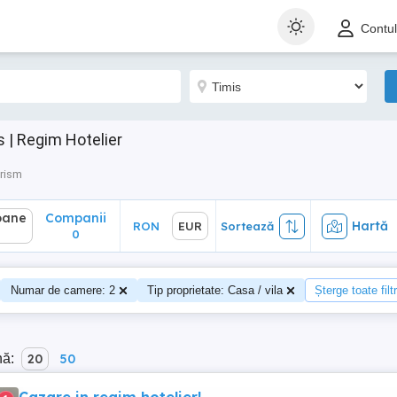
ane
Companii
Hartă
RON
EUR
Sortează
Contu
0
s | Regim Hotelier
urism
oane
Companii
Hartă
RON
EUR
Sortează
0
Numar de camere: 2
Tip proprietate: Casa / vila
Șterge toate filt
nă:
20
50