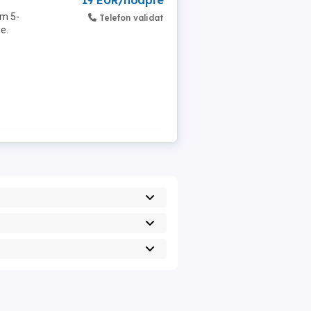
19 EUR/noapte
im 5-
Telefon validat
e.