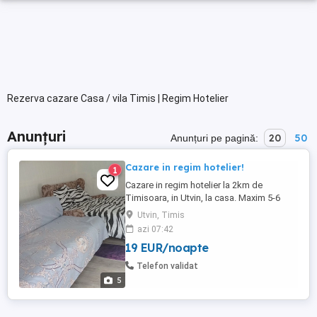
Rezerva cazare Casa / vila Timis | Regim Hotelier
Anunțuri
20
50
Anunțuri pe pagină:
Cazare in regim hotelier!
1
Cazare in regim hotelier la 2km de
Timisoara, in Utvin, la casa. Maxim 5-6
persoane. Dormitor, bucatarie si baie. 50
Utvin, Timis
lei de persoană pe noapte.
azi 07:42
19 EUR/noapte
Telefon validat
5