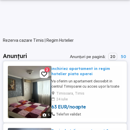
Rezerva cazare Timis | Regim Hotelier
Anunțuri
20
50
Anunțuri pe pagină:
inchiriez apartament in regim
2
hotelier piata operei
Va oferim un apartament deosebit in
centrul Timișoarei cu acces ușor la toate
obiectivele turistice din zona. Locația
Timisoara, Timis
dispune de tot ce este necesar pentru o
24 iulie
ședere confortabilă și liniștită.
63 EUR/noapte
Apartamentul se închiriază pentru maxim 4
persoane, animale de companie
Telefon validat
5
acceptate, fumatul nu este permis,
petrecerile ...