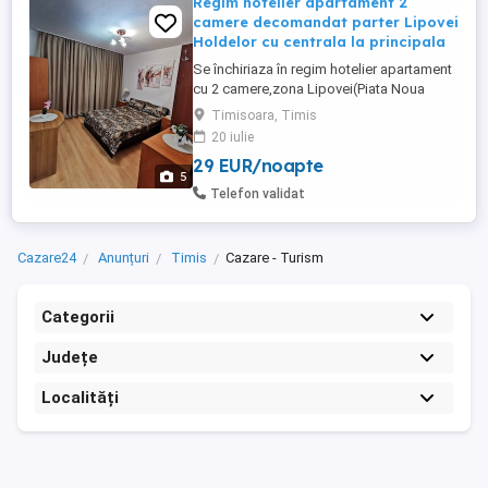
Regim hotelier apartament 2
camere decomandat parter Lipovei
Holdelor cu centrala la principala
Se închiriaza în regim hotelier apartament
cu 2 camere,zona Lipovei(Piata Noua
posta Strada Holdelor),la strada
Timisoara, Timis
principala, la parter in bolc cu 4
20 iulie
etaje,supafata utila 60 mp,decomandat
29 EUR/noapte
confort 1,incalzire prin centrala proprie pe
5
gaz,complet mobilat,compus din hol,
Telefon validat
living,bucatarie,dormitor si baie cu ...
Cazare24
Anunțuri
Timis
Cazare - Turism
Categorii
Județe
Localități