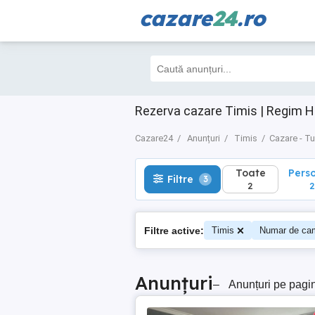
cazare
24
.ro
Toate
Perso
Filtre
3
2
2
Rezerva cazare Timis | Regim H
Cazare24
Anunțuri
Timis
Cazare - T
Toate
Pers
Filtre
3
2
2
Filtre active:
Timis
Numar de cam
Anunțuri
–
Anunțuri pe pagi