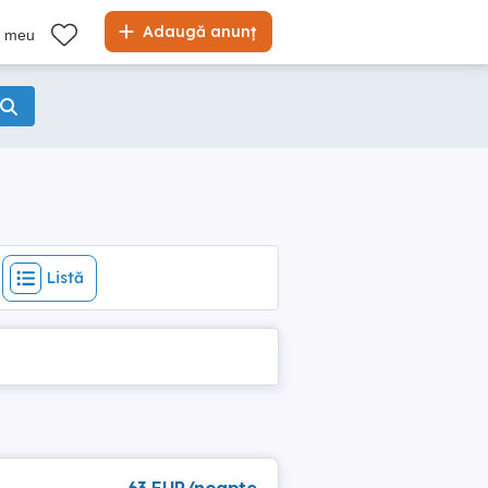
Listă
Adaugă anunț
l meu
Listă