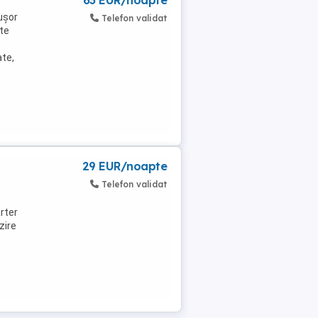
i
63 EUR/noapte
ușor
Telefon validat
ste
te,
29 EUR/noapte
Telefon validat
arter
zire