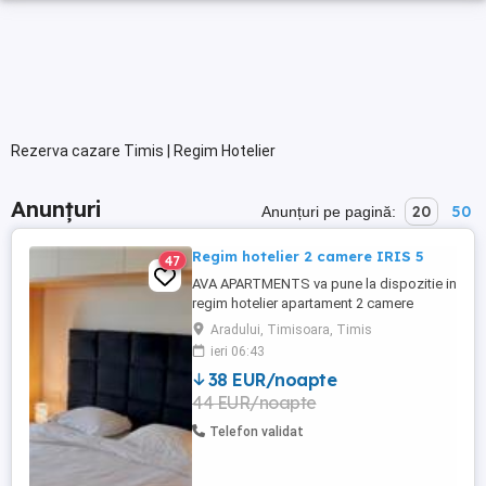
Rezerva cazare Timis | Regim Hotelier
Anunțuri
20
50
Anunțuri pe pagină:
Regim hotelier 2 camere IRIS 5
47
AVA APARTMENTS va pune la dispozitie in
regim hotelier apartament 2 camere
decomandat, complet echipat si mobilat,
Aradului, Timisoara, Timis
in complex rezidential IRIS, aproape de
ieri 06:43
Iulius Town. Pentru decont oferim e-
38 EUR/noapte
Factura. Pretul afisat este pentru minim 5
44 EUR/noapte
nopti de cazare.
Telefon validat