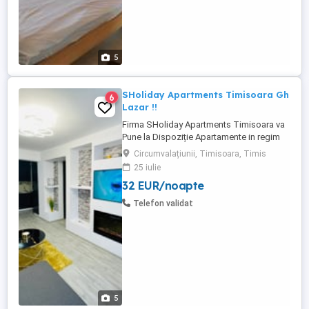
5
SHoliday Apartments Timisoara Gh
6
Lazar !!
Firma SHoliday Apartments Timisoara va
Pune la Dispoziție Apartamente in regim
Hotelier de la : 1 camera la 2 camere sau 3
Circumvalațiunii, Timisoara, Timis
camere toate sunt in. Locatii foarte bune
25 iulie
din Timisoara decomandate sau
32 EUR/noapte
semidecomandate cu bucatarie mare baie
cu dus sau cada balcon hol etc.. depide
Telefon validat
de locatie va ...
5