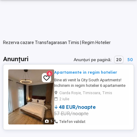
Rezerva cazare Transfagarasan Timis | Regim Hotelier
Anunțuri
20
50
Anunțuri pe pagină:
Apartamente in regim hotelier
6
Bine ati venit la City South Apartments!
Inchiriem in regim hotelier 6 apartamente
de lux situate in zona de Sud a orasului,
Ciarda Roșie, Timisoara, Timis
Fiecare apartament are dormitor cu pat
2 iulie
matrimonial, living cu canapea extensibilă,
48 EUR/noapte
parcare privată, zonă liniștită, un loc privat,
57 EUR/noapte
retras de aglomeratia orasului.
Apartamentele ...
5
Telefon validat