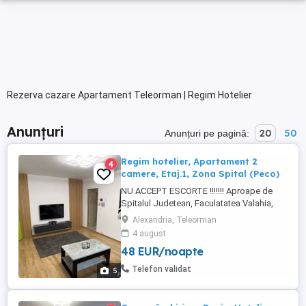
Rezerva cazare Apartament Teleorman | Regim Hotelier
Anunțuri
20
50
Anunțuri pe pagină:
Regim hotelier, Apartament 2
4
camere, Etaj.1, Zona Spital (Peco)
NU ACCEPT ESCORTE !!!!!!! Aproape de
Spitalul Judetean, Faculatatea Valahia,
Piata, Farmacie, Profi si magazine Non-
Alexandria, Teleorman
Stop. Se poate inchiria pe 24 ore cu suma
4 august
de 250 lei sau pe 3 ore cu suma de 150 lei.
48 EUR/noapte
-Centrala proprie. -Frigider. -Masina de
spălat. -Cuptor cu microunde. -Vesela
Telefon validat
5
completa noua ...