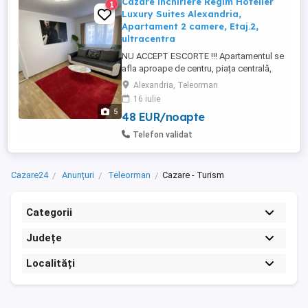
Cazare închiriere Regim Hotelier
1
Luxury Suites Alexandria,
Apartament 2 camere, Etaj.2,
ultracentra
NU ACCEPT ESCORTE !!! Apartamentul se
afla aproape de centru, piața centrală,
farmacii, Profi, Penny, Carrefour, Cinema.
Alexandria, Teleorman
Se poate închiria pe 24 ore cu suma de
16 iulie
250 lei sau pe 3 ore cu suma de 150 lei. -
5
48 EUR/noapte
Centrală proprie, -Frigider, -Mașină de
spălat, -Cuptor cu microunde, -Veselă
Telefon validat
completă și tacâmuri, -Fier ...
Cazare24
Anunțuri
Teleorman
Cazare - Turism
Categorii
Județe
Localități