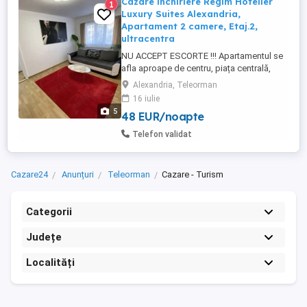
Cazare închiriere Regim Hotelier
1
Luxury Suites Alexandria,
Apartament 2 camere, Etaj.2,
ultracentra
NU ACCEPT ESCORTE !!! Apartamentul se
afla aproape de centru, piața centrală,
farmacii, Profi, Penny, Carrefour, Cinema.
Alexandria, Teleorman
Se poate închiria pe 24 ore cu suma de
16 iulie
250 lei sau pe 3 ore cu suma de 150 lei. -
5
48 EUR/noapte
Centrală proprie, -Frigider, -Mașină de
spălat, -Cuptor cu microunde, -Veselă
Telefon validat
completă și tacâmuri, -Fier ...
Cazare24
Anunțuri
Teleorman
Cazare - Turism
Categorii
Județe
Localități