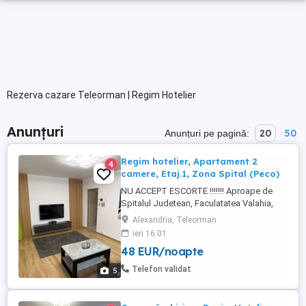
Rezerva cazare Teleorman | Regim Hotelier
Anunțuri
20
50
Anunțuri pe pagină:
Regim hotelier, Apartament 2
4
camere, Etaj.1, Zona Spital (Peco)
NU ACCEPT ESCORTE !!!!!!! Aproape de
Spitalul Judetean, Faculatatea Valahia,
Piata, Farmacie, Profi si magazine Non-
Alexandria, Teleorman
Stop. Se poate inchiria pe 24 ore cu suma
ieri 16:01
de 250 lei sau pe 3 ore cu suma de 150 lei.
48 EUR/noapte
-Centrala proprie. -Frigider. -Masina de
spălat. -Cuptor cu microunde. -Vesela
Telefon validat
5
completa noua ...