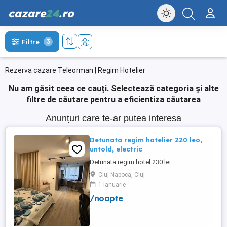
cazare
24
.ro
Filtre
3
Rezerva cazare Teleorman | Regim Hotelier
Nu am găsit ceea ce cauți.
Selectează categoria și alte
filtre de căutare pentru a eficientiza căutarea
Anunțuri care te-ar putea interesa
Detunata regim hotelier 220 leo,
untold, electric
Detunata regim hotel 230 lei
Cluj-Napoca, Cluj
1 ianuarie
/noapte