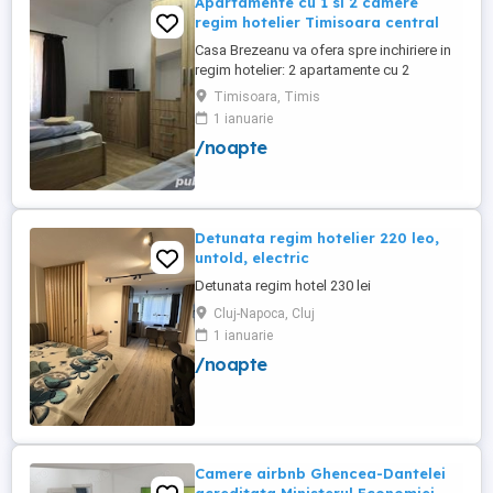
Apartamente cu 1 si 2 camere
regim hotelier Timisoara central
Casa Brezeanu va ofera spre inchiriere in
regim hotelier: 2 apartamente cu 2
dormitoare, baie si bucatarie proprie. (4
Timisoara, Timis
locuri cazare in fiecare apartament) 1
1 ianuarie
apartament cu 1 dormitor, baie si
/noapte
bucatarie proprie. (3 locuri cazare) Fiecare
apartament dispune de bucatarie complet
utilata,baie cu cabina ...
Detunata regim hotelier 220 leo,
untold, electric
Detunata regim hotel 230 lei
Cluj-Napoca, Cluj
1 ianuarie
/noapte
Camere airbnb Ghencea-Dantelei