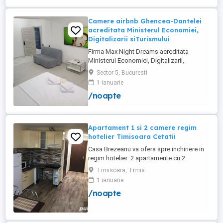
Camere airbnb Ghencea-Dantelei
acreditata Ministerul Economiei,
Digitalizarii siTurismului
Firma Max Night Dreams acreditata
Ministerul Economiei, Digitalizarii,
Antreprenoriatului si Turismului închiriază
Sector 5, Bucuresti
in regim hotelier in zona Drumul Taberei -
1 ianuarie
Ghencea diferite tipuri de camere Camera
/noapte
single cu o suprafață totală de 16mp
150ei 3ore , 170lei noapte Camera dublă
cu o suprafață totală de ...
Apartament 1 si 2 camere regim
hotelier Timisoara Cetatii
Casa Brezeanu va ofera spre inchiriere in
regim hotelier: 2 apartamente cu 2
dormitoare, baie si bucatarie proprie. (4
Timisoara, Timis
locuri cazare in fiecare apartament) 1
1 ianuarie
apartament cu 1 dormitor, baie si
/noapte
bucatarie proprie. (3 locuri cazare) Fiecare
apartament dispune de bucatarie complet
utilata,baie cu cabina ...