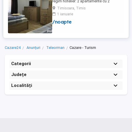
regim hotelier: 2 apartamente cu 2
dormitoare, baie si bucatarie proprie. (4
Timisoara, Timis
locuri cazare in fiecare apartament) 1
1 ianuarie
apartament cu 1 dormitor, baie si
/noapte
bucatarie proprie. (3 locuri cazare) Fiecare
apartament dispune de bucatarie complet
utilata,baie cu cabina ...
Cazare24
Anunțuri
Teleorman
Cazare - Turism
Categorii
Județe
Localități