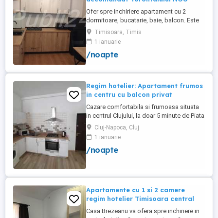
Ofer spre inchiriere apartament cu 2
dormitoare, bucatarie, baie, balcon. Este
complet utilat si mobilat nou, clima,
Timisoara, Timis
internet, tv, video interfon masina de
1 ianuarie
spalat haine, lenjerii, prosoape,
/noapte
consumabile. In incinta complexului de
apartamente se afla un supermarket si loc
de joaca pentru copii. Apartamentul ...
Regim hotelier: Apartament frumos
in centru cu balcon privat
Cazare comfortabila si frumoasa situata
in centrul Clujului, la doar 5 minute de Piata
Mihai Viteazu, intr-un bloc nou.
Cluj-Napoca, Cluj
Apartamentul este mobilat si utilat
1 ianuarie
complet, avand aragaz, hota, cuptor de
/noapte
microunde, fierbator de apa, masina de
spalat, uscator de rufe, frigider, televizor
si internet. Are si un ...
Apartamente cu 1 si 2 camere
regim hotelier Timisoara central
Casa Brezeanu va ofera spre inchiriere in