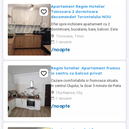
Apartament Regim Hotelier
Timisoara 2 dormitoare
decomandat Torontalului NOU
Ofer spre inchiriere apartament cu 2
dormitoare, bucatarie, baie, balcon. Este
complet utilat si mobilat nou, clima,
Timisoara, Timis
internet, tv, video interfon masina de
1 ianuarie
spalat haine, lenjerii, prosoape,
/noapte
consumabile. In incinta complexului de
apartamente se afla un supermarket si loc
de joaca pentru copii. Apartamentul ...
Regim hotelier: Apartament frumos
in centru cu balcon privat
Cazare comfortabila si frumoasa situata
in centrul Clujului, la doar 5 minute de Piata
Mihai Viteazu, intr-un bloc nou.
Cluj-Napoca, Cluj
Apartamentul este mobilat si utilat
1 ianuarie
complet, avand aragaz, hota, cuptor de
/noapte
microunde, fierbator de apa, masina de
spalat, uscator de rufe, frigider, televizor
si internet. Are si un ...