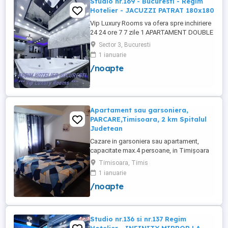
Studio nr.169 - Bucuresti - Regim
Hotelier - JACUZZI PATRAT 180x180
Vip Luxury Rooms va ofera spre inchiriere
24 24 ore 7 7 zile 1 APARTAMENT DOUBLE
ROOMS de 5 stele Luxoasa cu un desing
Sector 3, Bucuresti
unic si deosebit in Sector 3 Bucuresti .
1 ianuarie
APARTAMENTUL se alfa in Complex
/noapte
Rezidential Nou . Acces Bariera
Monitorizare Video in Complex ( de la
Politia Locala Sector 3 ) Loc de parcare ...
Apartament sau garsoniera,
PARCARE,Timisoara, 2 km Spitalul
Judetean
Cazare in garsoniera sau apartament,
capacitate max.4 persoane, in Timișoara
la 2 km de Spitalul Judetean. (la doua
Timisoara, Timis
strazi)de zona Calea Buziasului
1 ianuarie
Lic.Electrotimis si la 2 km de Mosnita
/noapte
Noua Centura. PARCARE. Situat la et.1 al
unui imobil, pat simplu sau matrimonial ,tv
+wifi , frigider, mașină spălat, ...
Studio nr.136 si nr.137 Regim