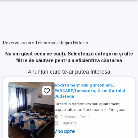
Rezerva cazare Teleorman | Regim Hotelier
Nu am găsit ceea ce cauți.
Selectează categoria și alte
filtre de căutare pentru a eficientiza căutarea
Anunțuri care te-ar putea interesa
Apartament sau garsoniera,
PARCARE,Timisoara, 2 km Spitalul
Judetean
Cazare in garsoniera sau apartament,
capacitate max.4 persoane, in Timișoara
la 2 km de Spitalul Judetean. (la doua
Timisoara, Timis
strazi)de zona Calea Buziasului
1 ianuarie
Lic.Electrotimis si la 2 km de Mosnita
/noapte
Noua Centura. PARCARE. Situat la et.1 al
unui imobil, pat simplu sau matrimonial ,tv