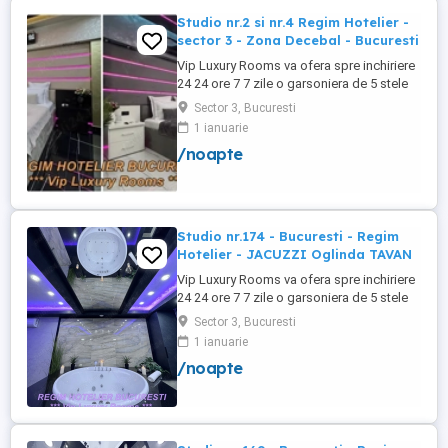
Studio nr.2 si nr.4 Regim Hotelier -
sector 3 - Zona Decebal - Bucuresti
Vip Luxury Rooms va ofera spre inchiriere
24 24 ore 7 7 zile o garsoniera de 5 stele
Luxoase cu un desing unic si deosebit in
Sector 3, Bucuresti
Sector 3 Bucuresti . Garsoniera se alfa in
1 ianuarie
Complex Rezidential Nou . Monitorizare
/noapte
Video in Complex ( de la Politia Locala
Sector 3 ) Aceasta garsoniera are
suprafata de 35mp ...
Studio nr.174 - Bucuresti - Regim
Hotelier - JACUZZI Oglinda TAVAN
Vip Luxury Rooms va ofera spre inchiriere
24 24 ore 7 7 zile o garsoniera de 5 stele
Luxoase cu un desing unic si deosebit in
Sector 3, Bucuresti
Sector 3 Bucuresti . Garsoniera se alfa in
1 ianuarie
Complex Rezidential Nou . Acces Bariera
/noapte
Monitorizare Video in Complex ( de la
Politia Locala Sector 3 ) Loc de parcare
PRIVAT in complex ...