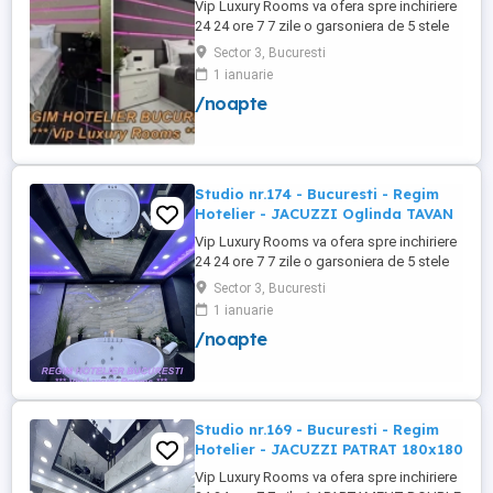
Vip Luxury Rooms va ofera spre inchiriere
24 24 ore 7 7 zile o garsoniera de 5 stele
Luxoase cu un desing unic si deosebit in
Sector 3, Bucuresti
Sector 3 Bucuresti . Garsoniera se alfa in
1 ianuarie
Complex Rezidential Nou . Monitorizare
/noapte
Video in Complex ( de la Politia Locala
Sector 3 ) Aceasta garsoniera are
suprafata de 35mp ...
Studio nr.174 - Bucuresti - Regim
Hotelier - JACUZZI Oglinda TAVAN
Vip Luxury Rooms va ofera spre inchiriere
24 24 ore 7 7 zile o garsoniera de 5 stele
Luxoase cu un desing unic si deosebit in
Sector 3, Bucuresti
Sector 3 Bucuresti . Garsoniera se alfa in
1 ianuarie
Complex Rezidential Nou . Acces Bariera
/noapte
Monitorizare Video in Complex ( de la
Politia Locala Sector 3 ) Loc de parcare
PRIVAT in complex ...
Studio nr.169 - Bucuresti - Regim
Hotelier - JACUZZI PATRAT 180x180
Vip Luxury Rooms va ofera spre inchiriere