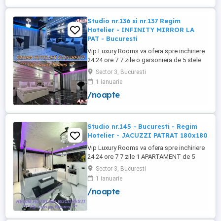
+wifi , frigider, mașină spălat, ...
Studio nr.136 si nr.137 Regim
Hotelier - INFINITY MIRROR LA
PAT - Bucuresti
Vip Luxury Rooms va ofera spre inchiriere
24 24 ore 7 7 zile o garsoniera de 5 stele
Luxoase cu un desing unic si deosebit in
Sector 3, Bucuresti
Sector 3 Bucuresti . Garsoniera se alfa in
1 ianuarie
Complex Rezidential Nou . Acces Bariera
/noapte
Monitorizare Video in Complex ( de la
Politia Locala Sector 3 ) Loc de parcare
PRIVAT in complex ...
Studio nr.145 - Bucuresti - Regim
Hotelier - JACUZZI PATRAT 180x180
Vip Luxury Rooms va ofera spre inchiriere
24 24 ore 7 7 zile 1 APARTAMENT de 5
stele Luxos cu un desing unic si deosebit
Sector 3, Bucuresti
in Sector 3 Bucuresti . APARTAMENTUL se
1 ianuarie
alfa in Complex Rezidential Nou . Acces
/noapte
Bariera Monitorizare Video in Complex (
de la Politia Locala Sector 3 ) Loc de
parcare PRIVAT in complex ...