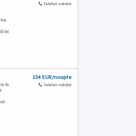
Telefon validat
atra
0 lei
134 EUR/noapte
a, la
Telefon validat
e
 un