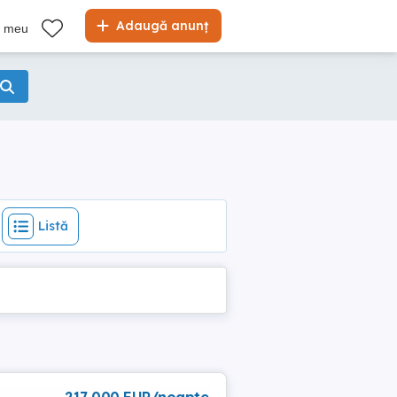
Listă
Adaugă anunț
l meu
Listă