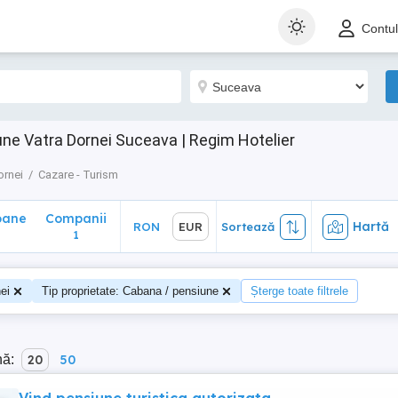
ane
Companii
Hartă
RON
EUR
Sortează
Contu
1
ne Vatra Dornei Suceava | Regim Hotelier
ornei
Cazare - Turism
oane
Companii
Hartă
RON
EUR
Sortează
1
ei
Tip proprietate: Cabana / pensiune
Șterge toate filtrele
nă:
20
50