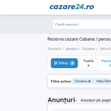
cazare
24
.ro
Toate
Perso
Filtre
3
4
3
Rezerva cazare Cabana / pensiu
Cazare24
Anunțuri
Suceava
Vatra D
Toate
Pers
Filtre
3
4
3
Filtre active:
Suceava
Vatra Dorn
Anunțuri
–
Anunțuri pe pagi