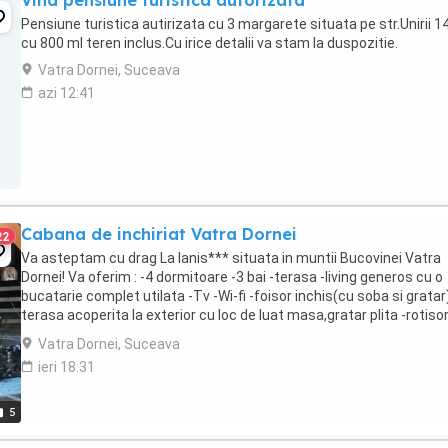
Vind pensiune turistica autorizata
Pensiune turistica autirizata cu 3 margarete situata pe str.Unirii 1
cu 800 ml teren inclus.Cu irice detalii va stam la duspozitie.
Vatra Dornei, Suceava
azi 12:41
Cabana de inchiriat Vatra Dornei
22
Va asteptam cu drag La Ianis*** situata in muntii Bucovinei Vatra
Dornei! Va oferim : -4 dormitoare -3 bai -terasa -living generos cu o
bucatarie complet utilata -Tv -Wi-fi -foisor inchis(cu soba si gratar)
terasa acoperita la exterior cu loc de luat masa,gratar plita -rotisor
ceaun -disc -vatra ...
Vatra Dornei, Suceava
ieri 18:31
5