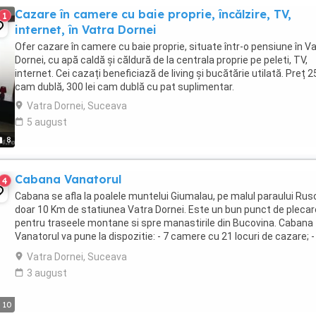
Cazare în camere cu baie proprie, încălzire, TV,
1
internet, în Vatra Dornei
Ofer cazare în camere cu baie proprie, situate într-o pensiune în V
Dornei, cu apă caldă și căldură de la centrala proprie pe peleti, TV,
internet. Cei cazați beneficiază de living și bucătărie utilată. Preț 25
cam dublă, 300 lei cam dublă cu pat suplimentar.
Vatra Dornei, Suceava
5 august
8
Cabana Vanatorul
4
Cabana se afla la poalele muntelui Giumalau, pe malul paraului Rusc
doar 10 Km de statiunea Vatra Dornei. Este un bun punct de plecar
pentru traseele montane si spre manastirile din Bucovina. Cabana
Vanatorul va pune la dispozitie: - 7 camere cu 21 locuri de cazare; -
living spatios dotat ...
Vatra Dornei, Suceava
3 august
10