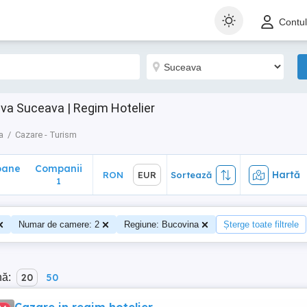
ane
Companii
Hartă
RON
EUR
Sortează
Contu
1
va Suceava | Regim Hotelier
a
Cazare - Turism
oane
Companii
Hartă
RON
EUR
Sortează
1
Numar de camere: 2
Regiune: Bucovina
Șterge toate filtrele
nă:
20
50