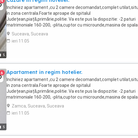
Cazare in regim hotelier.
24
Inchiriez apartament ,cu 2 camere decomandat,complet utilat,sit
în zona centrala.Foarte aproape de spitalul
Județean,piață,primărie,politie. Va este pus la dispozitie: -2 paturi
matrimoniale 160-200, -plita,cuptor cu microunde,masina de spala
rufe,fier de calcat,frigider,vesela,tacamuri,pahare , -wi-fi, -aspirator,
Suceava, Suceava
TV ...
ieri 11:05
5
Apartament in regim hotelier.
6
Inchiriez apartament ,cu 2 camere decomandat,complet utilat,sit
în zona centrala.Foarte aproape de spitalul
Județean,piață,primărie,politie. Va este pus la dispozitie: -2 paturi
matrimoniale 160-200, -plita,cuptor cu microunde,masina de spala
rufe,fier de calcat,frigider,vesela,tacamuri,pahare , -wi-fi, -aspirator,
Zamca, Suceava, Suceava
TV ...
ieri 11:05
5