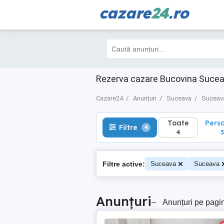
cazare
24
.ro
Toate
Perso
Filtre
4
4
3
Rezerva cazare Bucovina Sucea
Cazare24
Anunțuri
Suceava
Suceav
Toate
Pers
Filtre
4
4
3
Filtre active:
Suceava
Suceava
Anunțuri
–
Anunțuri pe pagi