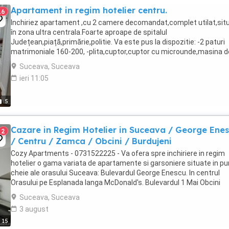
Apartament in regim hotelier centru.
16
Inchiriez apartament ,cu 2 camere decomandat,complet utilat,sit
în zona ultra centrala.Foarte aproape de spitalul
Județean,piață,primărie,politie. Va este pus la dispozitie: -2 paturi
matrimoniale 160-200, -plita,cuptor,cuptor cu microunde,masina d
spalat rufe,fier de calcat,frigider,vesela,tacamuri,pahare ...
Suceava, Suceava
ieri 11:05
5
Cazare in Regim Hotelier in Suceava / George Ene
2
/ Centru / Zamca / Obcini / Burdujeni
Cozy Apartments - 0731522225 - Va ofera spre inchiriere in regim
hotelier o gama variata de apartamente si garsoniere situate in p
cheie ale orasului Suceava: Bulevardul George Enescu. In centrul
Orasului pe Esplanada langa McDonald's. Bulevardul 1 Mai Obcini
Zamca Burdujeni Ipotesti Pentru ...
Suceava, Suceava
3 august
15