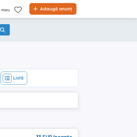
Listă
Adaugă anunț
l meu
Listă