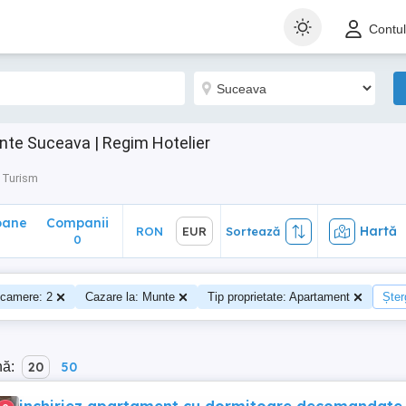
ane
Companii
Hartă
RON
EUR
Sortează
Contu
0
te Suceava | Regim Hotelier
 Turism
oane
Companii
Hartă
RON
EUR
Sortează
0
camere: 2
Cazare la: Munte
Tip proprietate: Apartament
Șter
nă:
20
50