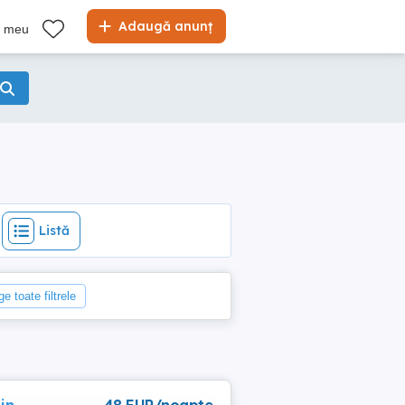
Listă
Adaugă anunț
l meu
Listă
ge toate filtrele