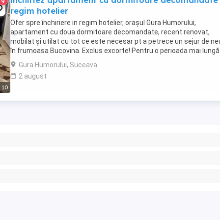
inchiriez apartament cu dormitoare decomandate 
9
regim hotelier
Ofer spre închiriere in regim hotelier, orașul Gura Humorului,
apartament cu doua dormitoare decomandate, recent renovat,
mobilat și utilat cu tot ce este necesar pt a petrece un sejur de ne
în frumoasa Bucovina. Exclus excorte! Pentru o perioada mai lungă
mai negociază.
Gura Humorului, Suceava
2 august
10