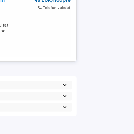
in
48 EUR/noapte
Telefon validat
uitat
 se