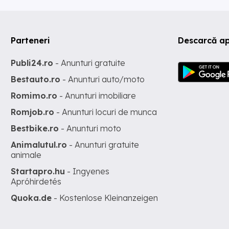
Parteneri
Descarcă ap
Publi24.ro
- Anunturi gratuite
Bestauto.ro
- Anunturi auto/moto
Romimo.ro
- Anunturi imobiliare
Romjob.ro
- Anunturi locuri de munca
Bestbike.ro
- Anunturi moto
Animalutul.ro
- Anunturi gratuite
animale
Startapro.hu
- Ingyenes
Apróhirdetés
Quoka.de
- Kostenlose Kleinanzeigen