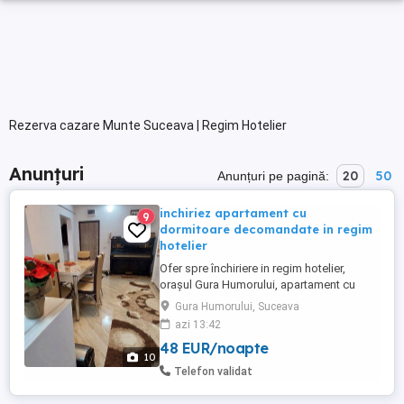
Rezerva cazare Munte Suceava | Regim Hotelier
Anunțuri
20
50
Anunțuri pe pagină:
inchiriez apartament cu
9
dormitoare decomandate in regim
hotelier
Ofer spre închiriere in regim hotelier,
orașul Gura Humorului, apartament cu
doua dormitoare decomandate, recent
Gura Humorului, Suceava
renovat, mobilat și utilat cu tot ce este
azi 13:42
necesar pt a petrece un sejur de neuitat în
48 EUR/noapte
frumoasa Bucovina. Exclus excorte! Pentru
10
o perioada mai lungă se mai negociază.
Telefon validat