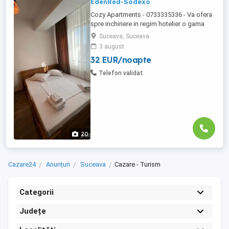
EdenRed-Sodexo
Cozy Apartments - 0733335336 - Va ofera
spre inchiriere in regim hotelier o gama
variata de apartamente si garsoniere
Suceava, Suceava
situate in puncte cheie ale orasului
3 august
Suceava: Bulevardul George Enescu.
32 EUR/noapte
Kaufland George Enescu In centrul
Orasului pe Esplanada langa McDonald's.
Telefon validat
Zamca Bulevardul 1 Mai Obcini Bulevardul
...
20
Cazare24
Anunțuri
Suceava
Cazare - Turism
Categorii
Județe