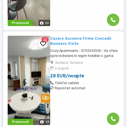
Promovat
20
Cazare Suceava Firme Concedii
12
Business Vizite
Cozy Apartments - 0733335336 - Va ofera
spre inchiriere in regim hotelier o gama
variata de apartamente si garsoniere
Suceava, Suceava
situate in puncte cheie ale orasului
6 august
Suceava: Bulevardul George Enescu.
28 EUR/noapte
Kaufland George Enescu In centrul
Orasului pe Esplanada langa McDonald's.
Telefon validat
Zamca Bulevardul 1 Mai Obcini Bulevardul
Repostat automat
...
Promovat
19