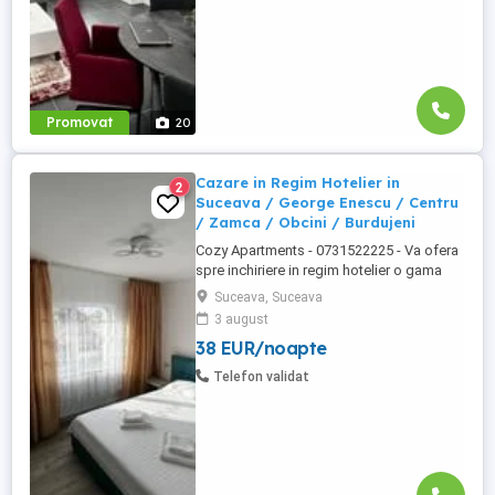
Promovat
20
Cazare in Regim Hotelier in
2
Suceava / George Enescu / Centru
/ Zamca / Obcini / Burdujeni
Cozy Apartments - 0731522225 - Va ofera
spre inchiriere in regim hotelier o gama
variata de apartamente si garsoniere
Suceava, Suceava
situate in puncte cheie ale orasului
3 august
Suceava: Bulevardul George Enescu. In
38 EUR/noapte
centrul Orasului pe Esplanada langa
McDonald's. Bulevardul 1 Mai Obcini
Telefon validat
Zamca Burdujeni Ipotesti Pentru ...