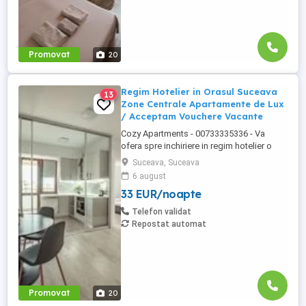
Promovat
20
Regim Hotelier in Orasul Suceava
13
Zone Centrale Apartamente de Lux
/ Acceptam Vouchere Vacante
Cozy Apartments - 00733335336 - Va
ofera spre inchiriere in regim hotelier o
gama variata de apartamente si
Suceava, Suceava
garsoniere situate in puncte cheie ale
6 august
orasului Suceava: Bulevardul George
33 EUR/noapte
Enescu. Kaufland George Enescu In
centrul Orasului pe Esplanada langa
Telefon validat
McDonald's. Zamca Bulevardul 1 Mai
Repostat automat
Obcini ...
Promovat
20