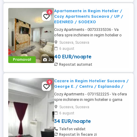
Apartamente in Regim Hotelier /
6
Cozy Apartments Suceava / UP /
EDENRED / SODEXO
Cozy Apartments - 00733335336 - Va
ofera spre inchiriere in regim hotelier o
gama variata de apartamente si
Suceava, Suceava
garsoniere situate in puncte cheie ale
6 august
orasului Suceava: Bulevardul George
40 EUR/noapte
Enescu. Kaufland George Enescu In
Promovat
20
centrul Orasului pe Esplanada langa
Repostat automat
McDonald's. Zamca Bulevardul 1 Mai
Obcini ...
Cazare in Regim Hotelier Suceava /
9
George E. / Centru / Esplanada /
Cozy Apartments - 0731522225 - Va ofera
spre inchiriere in regim hotelier o gama
variata de apartamente si garsoniere
Suceava, Suceava
situate in puncte cheie ale orasului
6 august
Suceava: Bulevardul George Enescu. In
34 EUR/noapte
centrul Orasului pe Esplanada langa
McDonald's. Bulevardul 1 Mai Obcini
Telefon validat
Zamca Burdujeni Ipotesti Pentru ...
Repostat în fiecare zi