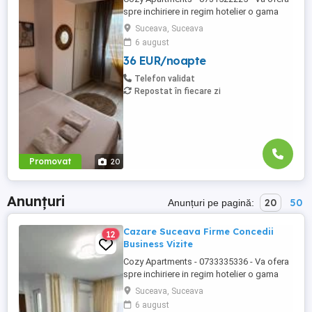
spre inchiriere in regim hotelier o gama
variata de apartamente si garsoniere
Suceava, Suceava
situate in puncte cheie ale orasului
6 august
Suceava: Bulevardul George Enescu. In
36 EUR/noapte
centrul Orasului pe Esplanada langa
McDonald's. Bulevardul 1 Mai Obcini
Telefon validat
Zamca Burdujeni Ipotesti Pentru ...
Repostat în fiecare zi
Promovat
20
Anunțuri
20
50
Anunțuri pe pagină:
Cazare Suceava Firme Concedii
12
Business Vizite
Cozy Apartments - 0733335336 - Va ofera
spre inchiriere in regim hotelier o gama
variata de apartamente si garsoniere
Suceava, Suceava
situate in puncte cheie ale orasului
6 august
Suceava: Bulevardul George Enescu.