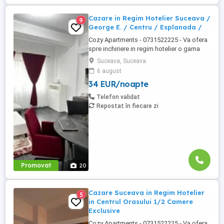
Cazare in Regim Hotelier Suceava /
9
George E. / Centru / Esplanada /
Cozy Apartments - 0731522225 - Va ofera
spre inchiriere in regim hotelier o gama
variata de apartamente si garsoniere
Suceava, Suceava
situate in puncte cheie ale orasului
6 august
Suceava: Bulevardul George Enescu. In
34 EUR/noapte
centrul Orasului pe Esplanada langa
McDonald's. Bulevardul 1 Mai Obcini
Telefon validat
Zamca Burdujeni Ipotesti Pentru ...
Repostat în fiecare zi
Promovat
20
Cazare Suceava in Regim Hotelier
5
in Centrul Orasului 1/2 Camere
Exclusive
Cozy Apartments - 0731522225 - Va ofera