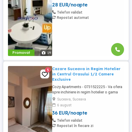
28 EUR/noapte
Kaufland George Enescu In centrul
Orasului pe Esplanada langa McDonald's.
Telefon validat
Zamca Bulevardul 1 Mai Obcini Bulevardul
Repostat automat
...
Promovat
19
Cazare Suceava in Regim Hotelier
5
in Centrul Orasului 1/2 Camere
Exclusive
Cozy Apartments - 0731522225 - Va ofera
spre inchiriere in regim hotelier o gama
variata de apartamente si garsoniere
Suceava, Suceava
situate in puncte cheie ale orasului
6 august
Suceava: Bulevardul George Enescu. In
36 EUR/noapte
centrul Orasului pe Esplanada langa
McDonald's. Bulevardul 1 Mai Obcini
Telefon validat
Zamca Burdujeni Ipotesti Pentru ...
Repostat în fiecare zi