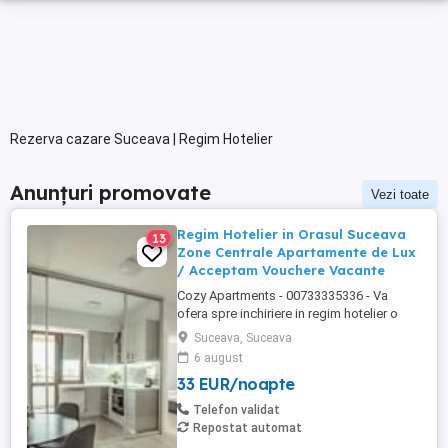
Rezerva cazare Suceava | Regim Hotelier
Anunțuri promovate
Vezi toate
Regim Hotelier in Orasul Suceava
13
Zone Centrale Apartamente de Lux
/ Acceptam Vouchere Vacante
Cozy Apartments - 00733335336 - Va
ofera spre inchiriere in regim hotelier o
gama variata de apartamente si
Suceava, Suceava
garsoniere situate in puncte cheie ale
6 august
orasului Suceava: Bulevardul George
33 EUR/noapte
Enescu. Kaufland George Enescu In
centrul Orasului pe Esplanada langa
Telefon validat
McDonald's. Zamca Bulevardul 1 Mai
Repostat automat
Obcini ...