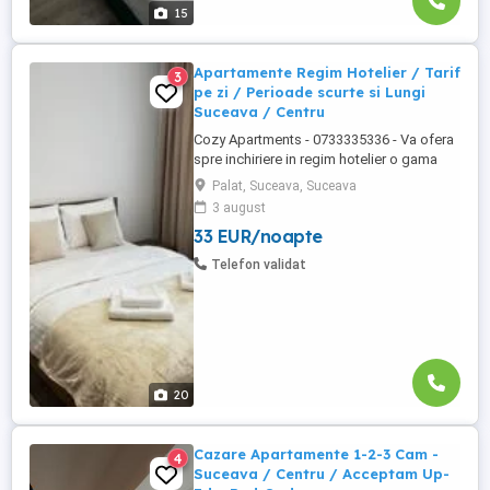
15
Apartamente Regim Hotelier / Tarif
3
pe zi / Perioade scurte si Lungi
Suceava / Centru
Cozy Apartments - 0733335336 - Va ofera
spre inchiriere in regim hotelier o gama
variata de apartamente si garsoniere
Palat, Suceava, Suceava
situate in puncte cheie ale orasului
3 august
Suceava: Bulevardul George Enescu.
33 EUR/noapte
Kaufland George Enescu In centrul
Orasului pe Esplanada langa McDonald's.
Telefon validat
Zamca Bulevardul 1 Mai Obcini Bulevardul
...
20
Cazare Apartamente 1-2-3 Cam -
4
Suceava / Centru / Acceptam Up-