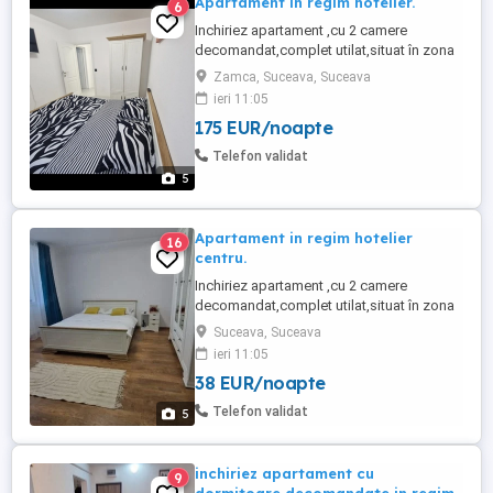
Apartament in regim hotelier.
6
Inchiriez apartament ,cu 2 camere
decomandat,complet utilat,situat în zona
centrala.Foarte aproape de spitalul
Zamca, Suceava, Suceava
Județean,piață,primărie,politie. Va este
ieri 11:05
pus la dispozitie: -2 paturi matrimoniale
175 EUR/noapte
160-200, -plita,cuptor cu
microunde,masina de spalat rufe,fier de
Telefon validat
calcat,frigider,vesela,tacamuri,pahare , -
5
wi-fi, -aspirator, -TV ...
Apartament in regim hotelier
16
centru.
Inchiriez apartament ,cu 2 camere
decomandat,complet utilat,situat în zona
ultra centrala.Foarte aproape de spitalul
Suceava, Suceava
Județean,piață,primărie,politie. Va este
ieri 11:05
pus la dispozitie: -2 paturi matrimoniale
38 EUR/noapte
160-200, -plita,cuptor,cuptor cu
microunde,masina de spalat rufe,fier de
Telefon validat
5
calcat,frigider,vesela,tacamuri,pahare ...
inchiriez apartament cu
9