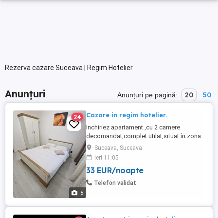
Rezerva cazare Suceava | Regim Hotelier
Anunțuri
20
50
Anunțuri pe pagină:
Cazare in regim hotelier.
24
Inchiriez apartament ,cu 2 camere
decomandat,complet utilat,situat în zona
centrala.Foarte aproape de spitalul
Suceava, Suceava
Județean,piață,primărie,politie. Va este
ieri 11:05
pus la dispozitie: -2 paturi matrimoniale
33 EUR/noapte
160-200, -plita,cuptor cu
microunde,masina de spalat rufe,fier de
Telefon validat
calcat,frigider,vesela,tacamuri,pahare , -
5
wi-fi, -aspirator, -TV ...