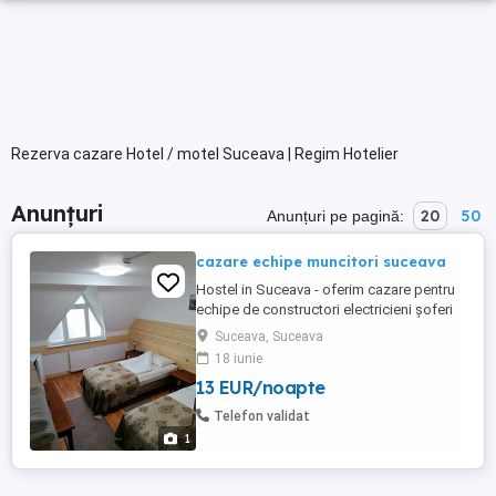
Rezerva cazare Hotel / motel Suceava | Regim Hotelier
Anunțuri
20
50
Anunțuri pe pagină:
cazare echipe muncitori suceava
Hostel in Suceava - oferim cazare pentru
echipe de constructori electricieni șoferi
etc. 18 camere twin și 8 camere cu 3 și 4
Suceava, Suceava
locuri. toate camerele au baie proprie, tv,
18 iunie
frigider, aer condiționat, internet wifi,
13 EUR/noapte
încălzire. Parcare generoasă, zonă bună -
Obcini - intrare în Suceava dinspre
Telefon validat
București. ...
1