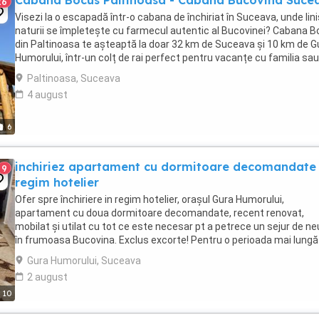
Cabana Bocus Paltinoasa - Cabana Bucovina Suce
26
Visezi la o escapadă într-o cabana de închiriat în Suceava, unde lin
naturii se împletește cu farmecul autentic al Bucovinei? Cabana 
din Paltinoasa te așteaptă la doar 32 km de Suceava și 10 km de G
Humorului, într-un colț de rai perfect pentru vacanțe cu familia sau
prietenii. Această ...
Paltinoasa, Suceava
4 august
6
inchiriez apartament cu dormitoare decomandate 
9
regim hotelier
Ofer spre închiriere in regim hotelier, orașul Gura Humorului,
apartament cu doua dormitoare decomandate, recent renovat,
mobilat și utilat cu tot ce este necesar pt a petrece un sejur de ne
în frumoasa Bucovina. Exclus excorte! Pentru o perioada mai lungă
mai negociază.
Gura Humorului, Suceava
2 august
10