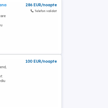
bana
286 EUR/noapte
Telefon validat
care
cu
100 EUR/noapte
kend,
t:
ediu