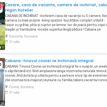
Cazare, casa de vacanta, camere de inchiriat, ca
3
regim hotelier
CABANA DE ÎNCHIRIAT -închiriem casa de vacanța cu 5 camere, fie
camera cu baie proprie -living spațios -bucătărie complet utilată -
foișor cu grătar, plita și cuptor pe lemne -loc de joaca pentru copii 
leagăn și trambulina -locație superba lângă pădure ! Cabana se
închiriază in întregime pentru ...
Sucevita, Suceava
31 iulie
5
Cabana -tinovul cosnei se închiriază integral
CABANA-Tinovul Cosnei se închiriază integral fie o noapte ,un wee
o săptămână etc fiind amplasata langa rezervatia naturala tinovul
cosnei ,find dotata și utilata pentru a petrece orice tip de evenimen
zile onomastice,majorat,reuniune cu familia,tabere,vacanta/conc
etc în natura.avand o capacitate ...
Cosna, Suceava
31 iulie
10