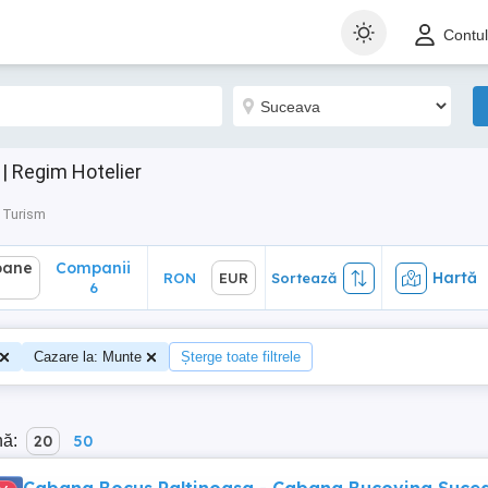
ane
Companii
Hartă
RON
EUR
Sortează
Contu
6
| Regim Hotelier
 Turism
oane
Companii
Hartă
RON
EUR
Sortează
6
Cazare la: Munte
Șterge toate filtrele
nă:
20
50