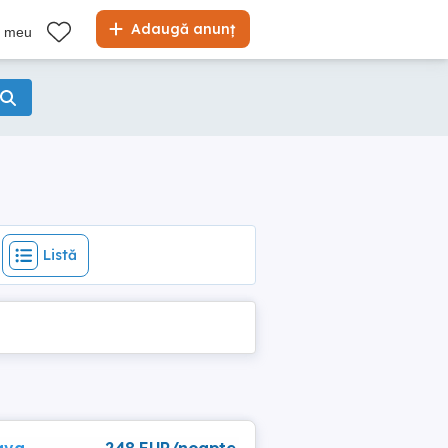
Listă
Adaugă anunț
l meu
Listă