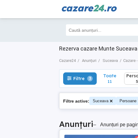
cazare
24
.ro
Toate
Perso
Filtre
3
11
5
Rezerva cazare Munte Suceava 
Cazare24
Anunțuri
Suceava
Cazare -
Toate
Pers
Filtre
3
11
5
Filtre active:
Suceava
Persoane
Anunțuri
–
Anunțuri pe pagi