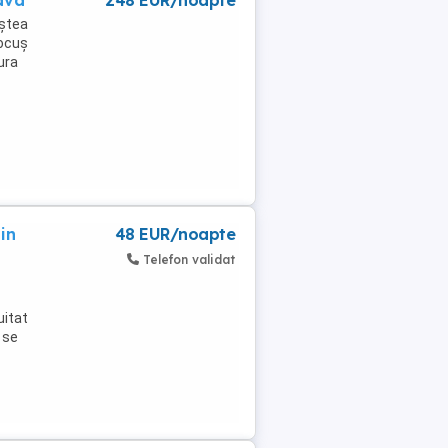
ava
248 EUR/noapte
iștea
Bocuș
ura
in
48 EUR/noapte
Telefon validat
uitat
 se