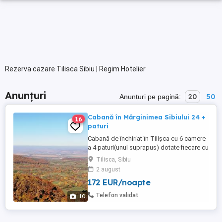
Rezerva cazare Tilisca Sibiu | Regim Hotelier
Anunțuri
20
50
Anunțuri pe pagină:
Cabană în Mărginimea Sibiului 24 +
16
paturi
Cabană de închiriat în Tilișca cu 6 camere
a 4 paturi(unul suprapus) dotate fiecare cu
baie, prici pt ca. 8 persoane, cameră de zi
Tilisca, Sibiu
de ca 60 m pătrați cu bucătărie deschisă,
2 august
baie de servici și 2 toalete exterioare.
172 EUR/noapte
Cabana este dotată cu toate cele
necesare : plită, cuptor, mașină de spălat
Telefon validat
10
vase, nespresso ...