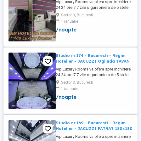
Vip Luxury Rooms va ofera spre inchiriere
24 24 ore 7 7 zile o garsoniera de 5 stele
Luxoase cu un desing unic si deosebit in
Sector 3, Bucuresti
Sector 3 Bucuresti . Garsoniera se alfa in
1 ianuarie
Complex Rezidential Nou . Monitorizare
/noapte
Video in Complex ( de la Politia Locala
Sector 3 ) Aceasta garsoniera are
suprafata de 35mp ...
Studio nr.174 - Bucuresti - Regim
Hotelier - JACUZZI Oglinda TAVAN
Vip Luxury Rooms va ofera spre inchiriere
24 24 ore 7 7 zile o garsoniera de 5 stele
Luxoase cu un desing unic si deosebit in
Sector 3, Bucuresti
Sector 3 Bucuresti . Garsoniera se alfa in
1 ianuarie
Complex Rezidential Nou . Acces Bariera
/noapte
Monitorizare Video in Complex ( de la
Politia Locala Sector 3 ) Loc de parcare
PRIVAT in complex ...
Studio nr.169 - Bucuresti - Regim
Hotelier - JACUZZI PATRAT 180x180
Vip Luxury Rooms va ofera spre inchiriere