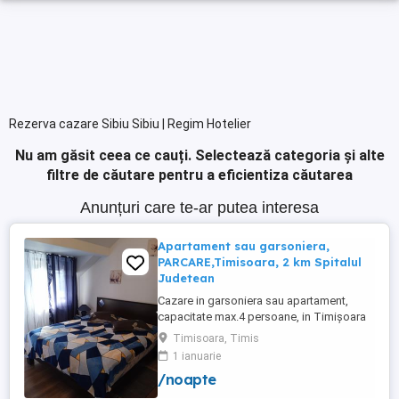
Rezerva cazare Sibiu Sibiu | Regim Hotelier
Nu am găsit ceea ce cauți.
Selectează categoria și alte
filtre de căutare pentru a eficientiza căutarea
Anunțuri care te-ar putea interesa
Apartament sau garsoniera,
PARCARE,Timisoara, 2 km Spitalul
Judetean
Cazare in garsoniera sau apartament,
capacitate max.4 persoane, in Timișoara
la 2 km de Spitalul Judetean. (la doua
Timisoara, Timis
strazi)de zona Calea Buziasului
1 ianuarie
Lic.Electrotimis si la 2 km de Mosnita
/noapte
Noua Centura. PARCARE. Situat la et.1 al
unui imobil, pat simplu sau matrimonial ,tv