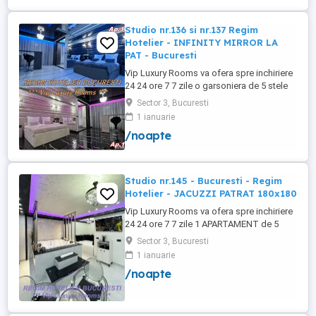
+wifi , frigider, mașină spălat, ...
Studio nr.136 si nr.137 Regim
Hotelier - INFINITY MIRROR LA
PAT - Bucuresti
Vip Luxury Rooms va ofera spre inchiriere
24 24 ore 7 7 zile o garsoniera de 5 stele
Luxoase cu un desing unic si deosebit in
Sector 3, Bucuresti
Sector 3 Bucuresti . Garsoniera se alfa in
1 ianuarie
Complex Rezidential Nou . Acces Bariera
/noapte
Monitorizare Video in Complex ( de la
Politia Locala Sector 3 ) Loc de parcare
PRIVAT in complex ...
Studio nr.145 - Bucuresti - Regim
Hotelier - JACUZZI PATRAT 180x180
Vip Luxury Rooms va ofera spre inchiriere
24 24 ore 7 7 zile 1 APARTAMENT de 5
stele Luxos cu un desing unic si deosebit
Sector 3, Bucuresti
in Sector 3 Bucuresti . APARTAMENTUL se
1 ianuarie
alfa in Complex Rezidential Nou . Acces
/noapte
Bariera Monitorizare Video in Complex (
de la Politia Locala Sector 3 ) Loc de
parcare PRIVAT in complex ...