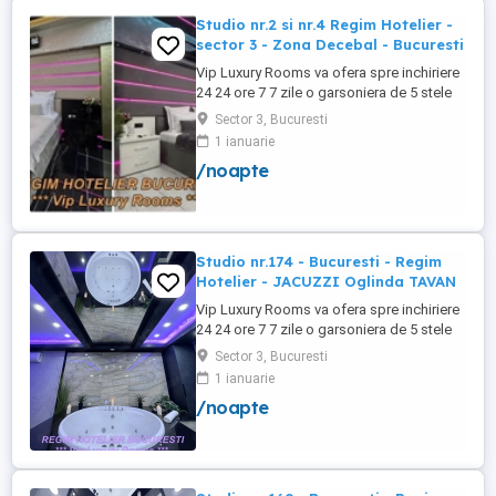
Studio nr.2 si nr.4 Regim Hotelier -
sector 3 - Zona Decebal - Bucuresti
Vip Luxury Rooms va ofera spre inchiriere
24 24 ore 7 7 zile o garsoniera de 5 stele
Luxoase cu un desing unic si deosebit in
Sector 3, Bucuresti
Sector 3 Bucuresti . Garsoniera se alfa in
1 ianuarie
Complex Rezidential Nou . Monitorizare
/noapte
Video in Complex ( de la Politia Locala
Sector 3 ) Aceasta garsoniera are
suprafata de 35mp ...
Studio nr.174 - Bucuresti - Regim
Hotelier - JACUZZI Oglinda TAVAN
Vip Luxury Rooms va ofera spre inchiriere
24 24 ore 7 7 zile o garsoniera de 5 stele
Luxoase cu un desing unic si deosebit in
Sector 3, Bucuresti
Sector 3 Bucuresti . Garsoniera se alfa in
1 ianuarie
Complex Rezidential Nou . Acces Bariera
/noapte
Monitorizare Video in Complex ( de la
Politia Locala Sector 3 ) Loc de parcare
PRIVAT in complex ...