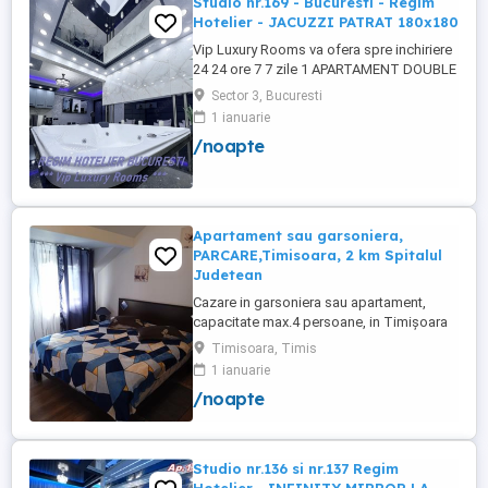
Studio nr.169 - Bucuresti - Regim
Hotelier - JACUZZI PATRAT 180x180
Vip Luxury Rooms va ofera spre inchiriere
24 24 ore 7 7 zile 1 APARTAMENT DOUBLE
ROOMS de 5 stele Luxoasa cu un desing
Sector 3, Bucuresti
unic si deosebit in Sector 3 Bucuresti .
1 ianuarie
APARTAMENTUL se alfa in Complex
/noapte
Rezidential Nou . Acces Bariera
Monitorizare Video in Complex ( de la
Politia Locala Sector 3 ) Loc de parcare ...
Apartament sau garsoniera,
PARCARE,Timisoara, 2 km Spitalul
Judetean
Cazare in garsoniera sau apartament,
capacitate max.4 persoane, in Timișoara
la 2 km de Spitalul Judetean. (la doua
Timisoara, Timis
strazi)de zona Calea Buziasului
1 ianuarie
Lic.Electrotimis si la 2 km de Mosnita
/noapte
Noua Centura. PARCARE. Situat la et.1 al
unui imobil, pat simplu sau matrimonial ,tv
+wifi , frigider, mașină spălat, ...
Studio nr.136 si nr.137 Regim