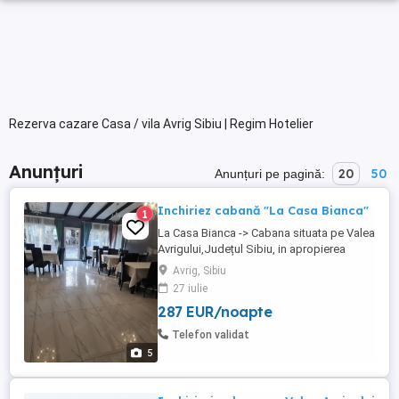
Rezerva cazare Casa / vila Avrig Sibiu | Regim Hotelier
Anunțuri
20
50
Anunțuri pe pagină:
Inchiriez cabană "La Casa Bianca"
1
La Casa Bianca -> Cabana situata pe Valea
Avrigului,Județul Sibiu, in apropierea
Pensiunei Ghiocelul, la 8 km de Avrig și 30
Avrig, Sibiu
km de Sibiu, va ofera posibilitatea de a
27 iulie
organiza evenimente precum zile
287 EUR/noapte
onomastice, cununii si botezuri avand o
capacitate de aproximativ 30 de
Telefon validat
persoane.(pentru eveniment)) Totodata ...
5