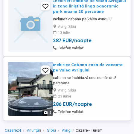
Inchirieri cabane pe Valea Avrigului
in zona liniștită linga panoramic
park maxim 20 persoane
Închiriez cabana pe Valea Avrigului
Avrig, Sibiu
13 iulie
287 EUR/noapte
Telefon validat
inchiriez Cabana casa de vacanta
pe Valea Avrigului
cabana se închiriază unui număr de 8
persoane
Avrig, Sibiu
23 iunie
286 EUR/noapte
Telefon validat
5
Cazare24
Anunțuri
Sibiu
Avrig
Cazare - Turism