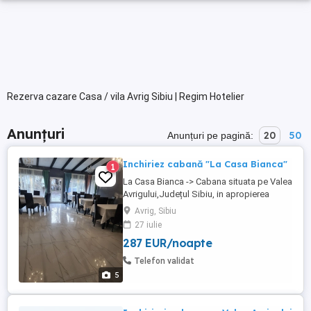
Rezerva cazare Casa / vila Avrig Sibiu | Regim Hotelier
Anunțuri
20
50
Anunțuri pe pagină:
Inchiriez cabană "La Casa Bianca"
1
La Casa Bianca -> Cabana situata pe Valea
Avrigului,Județul Sibiu, in apropierea
Pensiunei Ghiocelul, la 8 km de Avrig și 30
Avrig, Sibiu
km de Sibiu, va ofera posibilitatea de a
27 iulie
organiza evenimente precum zile
287 EUR/noapte
onomastice, cununii si botezuri avand o
capacitate de aproximativ 30 de
Telefon validat
persoane.(pentru eveniment)) Totodata ...
5