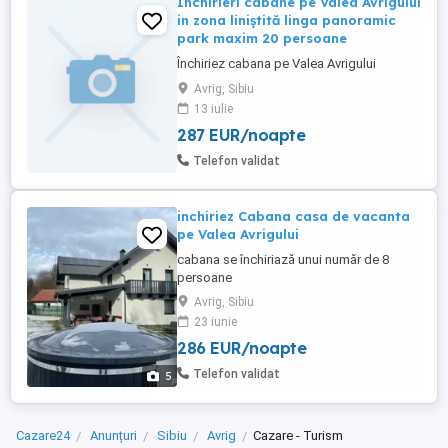
Inchirieri cabane pe Valea Avrigului
in zona liniștită linga panoramic
park maxim 20 persoane
Închiriez cabana pe Valea Avrigului
Avrig, Sibiu
13 iulie
287 EUR/noapte
Telefon validat
inchiriez Cabana casa de vacanta
pe Valea Avrigului
cabana se închiriază unui număr de 8
persoane
Avrig, Sibiu
23 iunie
286 EUR/noapte
Telefon validat
5
Cazare24
Anunțuri
Sibiu
Avrig
Cazare - Turism