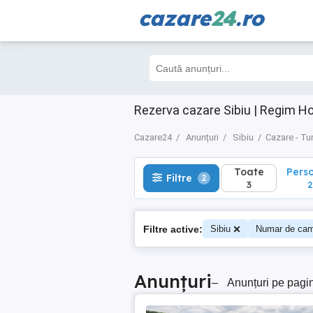
cazare
24
.ro
Toate
Perso
Filtre
2
3
2
Rezerva cazare Sibiu | Regim Ho
Cazare24
Anunțuri
Sibiu
Cazare - Tu
Toate
Pers
Filtre
2
3
2
Filtre active:
Sibiu
Numar de cam
Anunțuri
–
Anunțuri pe pagi