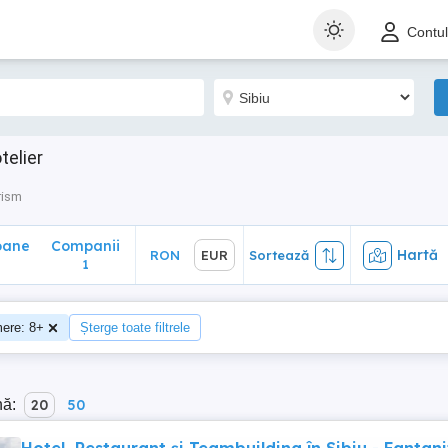
ane
Companii
Hartă
RON
EUR
Sortează
Contu
1
telier
rism
oane
Companii
Hartă
RON
EUR
Sortează
1
ere: 8+
Șterge toate filtrele
nă:
20
50