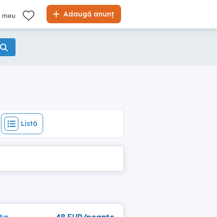
Listă
Adaugă anunț
l meu
Listă