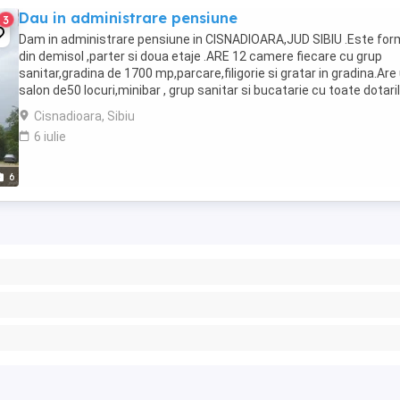
Dau in administrare pensiune
3
Dam in administrare pensiune in CISNADIOARA,JUD SIBIU .Este fo
din demisol ,parter si doua etaje .ARE 12 camere fiecare cu grup
sanitar,gradina de 1700 mp,parcare,filigorie si gratar in gradina.Are
salon de50 locuri,minibar , grup sanitar si bucatarie cu toate dotari
necesare.PRIMELE 5 LUNI ...
Cisnadioara, Sibiu
6 iulie
6