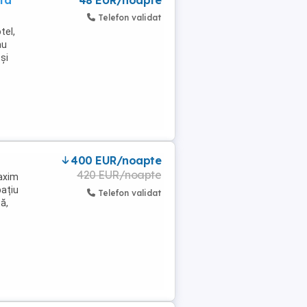
ita
48 EUR/noapte
Telefon validat
tel,
au
și
400 EUR/noapte
420 EUR/noapte
maxim
pațiu
Telefon validat
ă,