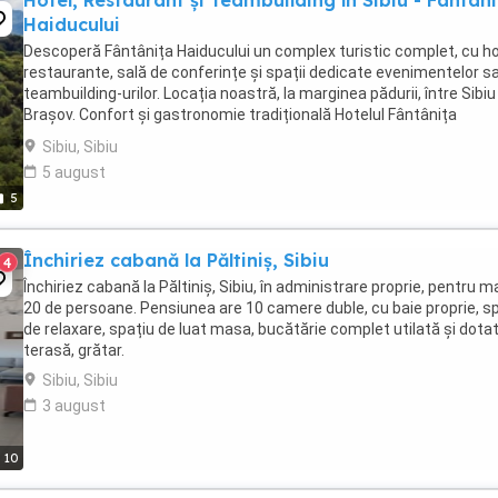
Hotel, Restaurant și Teambuilding în Sibiu - Fantan
Haiducului
Descoperă Fântânița Haiducului un complex turistic complet, cu ho
restaurante, sală de conferințe și spații dedicate evenimentelor s
teambuilding-urilor. Locația noastră, la marginea pădurii, între Sibiu 
Brașov. Confort și gastronomie tradițională Hotelul Fântânița
Haiducului este locul unde ...
Sibiu, Sibiu
5 august
5
Închiriez cabană la Păltiniș, Sibiu
4
Închiriez cabană la Păltiniș, Sibiu, în administrare proprie, pentru 
20 de persoane. Pensiunea are 10 camere duble, cu baie proprie, s
de relaxare, spațiu de luat masa, bucătărie complet utilată și dotat
terasă, grătar.
Sibiu, Sibiu
3 august
10