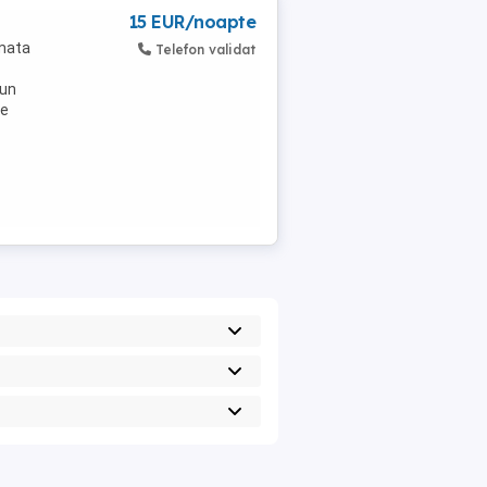
15 EUR/noapte
rmata
Telefon validat
 un
le