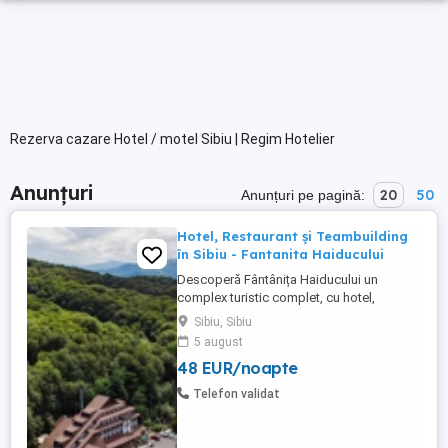
Rezerva cazare Hotel / motel Sibiu | Regim Hotelier
Anunțuri
20
50
Anunțuri pe pagină:
Hotel, Restaurant și Teambuilding
în Sibiu - Fantanita Haiducului
Descoperă Fântânița Haiducului un
complex turistic complet, cu hotel,
restaurante, sală de conferințe și spații
Sibiu, Sibiu
dedicate evenimentelor sau teambuilding-
5 august
urilor. Locația noastră, la marginea pădurii,
48 EUR/noapte
între Sibiu și Brașov. Confort și
gastronomie tradițională Hotelul Fântânița
Telefon validat
Haiducului este locul unde ...