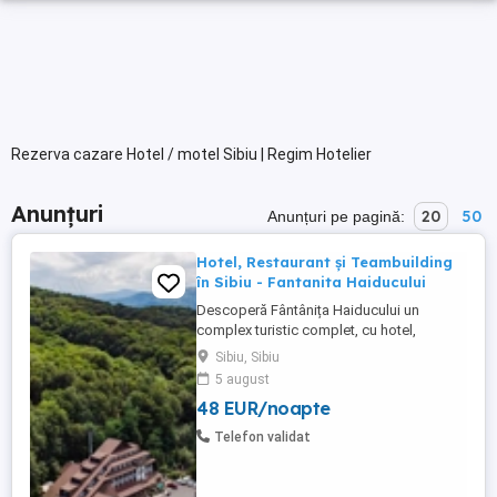
Rezerva cazare Hotel / motel Sibiu | Regim Hotelier
Anunțuri
20
50
Anunțuri pe pagină:
Hotel, Restaurant și Teambuilding
în Sibiu - Fantanita Haiducului
Descoperă Fântânița Haiducului un
complex turistic complet, cu hotel,
restaurante, sală de conferințe și spații
Sibiu, Sibiu
dedicate evenimentelor sau teambuilding-
5 august
urilor. Locația noastră, la marginea pădurii,
48 EUR/noapte
între Sibiu și Brașov. Confort și
gastronomie tradițională Hotelul Fântânița
Telefon validat
Haiducului este locul unde ...