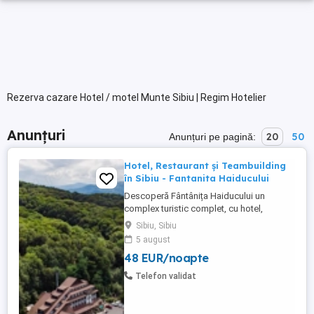
Rezerva cazare Hotel / motel Munte Sibiu | Regim Hotelier
Anunțuri
20
50
Anunțuri pe pagină:
Hotel, Restaurant și Teambuilding
în Sibiu - Fantanita Haiducului
Descoperă Fântânița Haiducului un
complex turistic complet, cu hotel,
restaurante, sală de conferințe și spații
Sibiu, Sibiu
dedicate evenimentelor sau teambuilding-
5 august
urilor. Locația noastră, la marginea pădurii,
48 EUR/noapte
între Sibiu și Brașov. Confort și
gastronomie tradițională Hotelul Fântânița
Telefon validat
Haiducului este locul unde ...