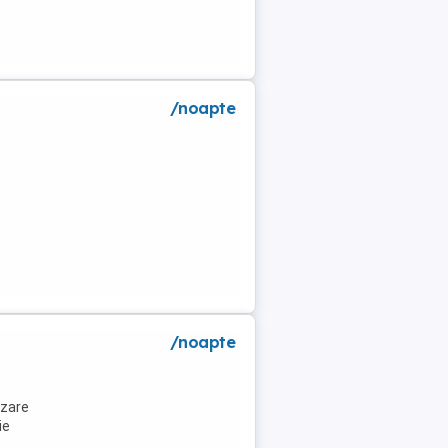
/noapte
a
/noapte
azare
ie