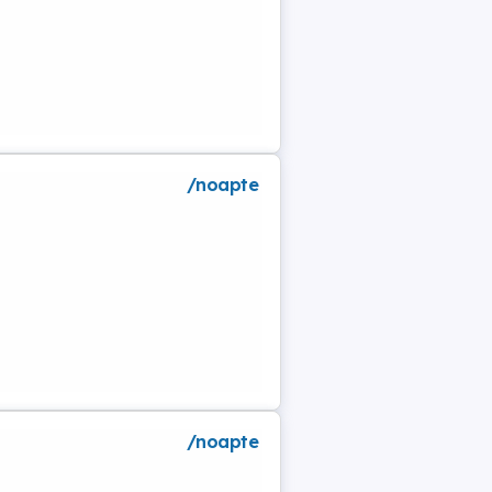
/noapte
a
/noapte