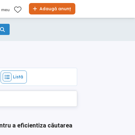
Listă
Adaugă anunț
l meu
Listă
ntru a eficientiza căutarea