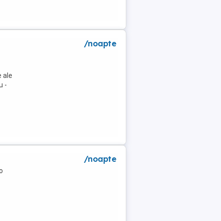
/noapte
 ale
u -
/noapte
o