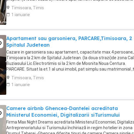
complet utilata,baie cu cabina ...
Timisoara, Timis
1 ianuarie
Apartament sau garsoniera, PARCARE,Timisoara, 2
Spitalul Judetean
Cazare in garsoniera sau apartament, capacitate max.4 persoane, 
Timișoara la 2 km de Spitalul Judetean. (la doua strazi)de zona Ca
Buziasului Lic.Electrotimis si la 2 km de Mosnita Noua Centura.
PARCARE. Situat la et.1 al unui imobil, pat simplu sau matrimonial ,
+wifi , frigider, mașină spălat, ...
Timisoara, Timis
1 ianuarie
Camere airbnb Ghencea-Dantelei acreditata
Ministerul Economiei, Digitalizarii siTurismului
Firma Max Night Dreams acreditata Ministerul Economiei, Digitalizar
Antreprenoriatului si Turismului închiriază in regim hotelier in zona
Drumul Taberei -Ghencea diferite tipuri de camere Camera single c