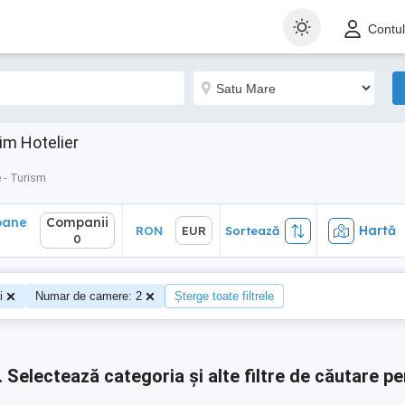
ane
Companii
Hartă
RON
EUR
Sortează
Contu
0
im Hotelier
 - Turism
oane
Companii
Hartă
RON
EUR
Sortează
0
i
Numar de camere: 2
Șterge toate filtrele
.
Selectează categoria și alte filtre de căutare pe