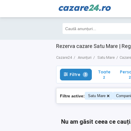
cazare
24
.ro
Toate
Perso
Filtre
3
2
2
Rezerva cazare Satu Mare | Reg
Cazare24
Anunțuri
Satu Mare
Cazare
Toate
Pers
Filtre
3
2
2
Filtre active:
Satu Mare
Compani
Nu am găsit ceea ce cauți