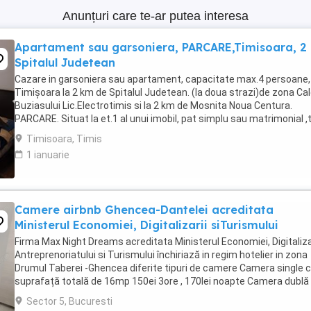
Anunțuri care te-ar putea interesa
Apartament sau garsoniera, PARCARE,Timisoara, 2
Spitalul Judetean
Cazare in garsoniera sau apartament, capacitate max.4 persoane, 
Timișoara la 2 km de Spitalul Judetean. (la doua strazi)de zona Ca
Buziasului Lic.Electrotimis si la 2 km de Mosnita Noua Centura.
PARCARE. Situat la et.1 al unui imobil, pat simplu sau matrimonial ,
+wifi , frigider, mașină spălat, ...
Timisoara, Timis
1 ianuarie
Camere airbnb Ghencea-Dantelei acreditata
Ministerul Economiei, Digitalizarii siTurismului
Firma Max Night Dreams acreditata Ministerul Economiei, Digitalizar
Antreprenoriatului si Turismului închiriază in regim hotelier in zona
Drumul Taberei -Ghencea diferite tipuri de camere Camera single c
suprafață totală de 16mp 150ei 3ore , 170lei noapte Camera dublă
suprafață totală de ...
Sector 5, Bucuresti