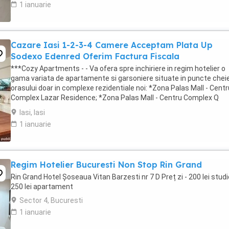
1 ianuarie
Cazare Iasi 1-2-3-4 Camere Acceptam Plata Up
Sodexo Edenred Oferim Factura Fiscala
***Cozy Apartments - - Va ofera spre inchiriere in regim hotelier o
gama variata de apartamente si garsoniere situate in puncte cheie
orasului doar in complexe rezidentiale noi: *Zona Palas Mall - Centr
Complex Lazar Residence; *Zona Palas Mall - Centru Complex Q
Residence; *Zona Palas Mall - ...
Iasi, Iasi
1 ianuarie
Regim Hotelier Bucuresti Non Stop Rin Grand
Rin Grand Hotel Șoseaua Vitan Barzesti nr 7 D Preț zi - 200 lei studi
250 lei apartament
Sector 4, Bucuresti
1 ianuarie