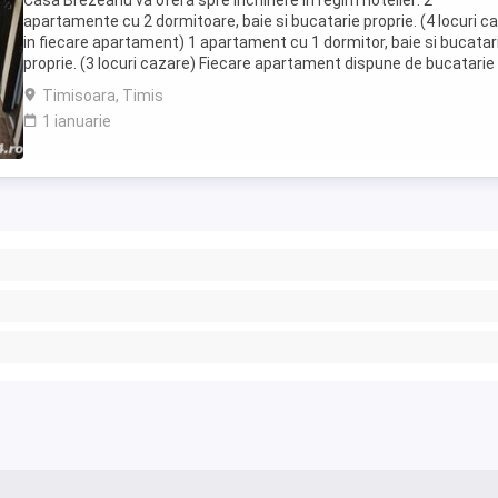
Casa Brezeanu va ofera spre inchiriere in regim hotelier: 2
apartamente cu 2 dormitoare, baie si bucatarie proprie. (4 locuri c
in fiecare apartament) 1 apartament cu 1 dormitor, baie si bucatar
proprie. (3 locuri cazare) Fiecare apartament dispune de bucatarie
complet utilata,baie cu cabina ...
Timisoara, Timis
1 ianuarie