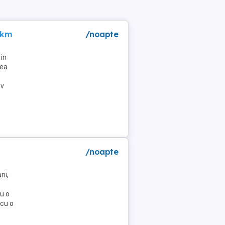
 km
/noapte
in
lea
tv
/noapte
ii,
u o
 cu o