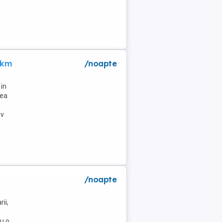
 km
/noapte
in
lea
tv
/noapte
ii,
u o