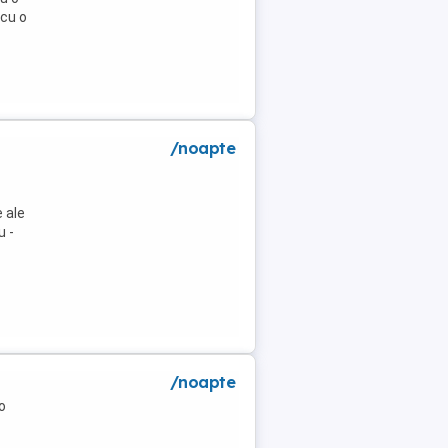
 cu o
/noapte
 ale
u -
/noapte
o