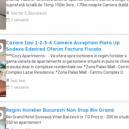
suprafață totală de 16mp 150ei 3ore , 170lei noapte Camera dublă
suprafață totală de ...
Sector 5, Bucuresti
1 ianuarie
Cazare Iasi 1-2-3-4 Camere Acceptam Plata Up
Sodexo Edenred Oferim Factura Fiscala
***Cozy Apartments - - Va ofera spre inchiriere in regim hotelier o
gama variata de apartamente si garsoniere situate in puncte cheie
orasului doar in complexe rezidentiale noi: *Zona Palas Mall - Centr
Complex Lazar Residence; *Zona Palas Mall - Centru Complex Q
Residence; *Zona Palas Mall - ...
Iasi, Iasi
1 ianuarie
Regim Hotelier Bucuresti Non Stop Rin Grand
Rin Grand Hotel Șoseaua Vitan Barzesti nr 7 D Preț zi - 200 lei studi
250 lei apartament