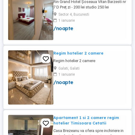
Rin Grand Hotel Șoseaua Vitan Barzesti nr
7 D Preț zi - 200 lei studio 250 lei
apartament
Sector 4, Bucuresti
1 ianuarie
/noapte
Regim hotelier 2 camere
Regim hotelier 2 camere
Galati, Galati
1 ianuarie
/noapte
Apartament 1 si 2 camere regim
hotelier Timisoara Cetatii
Casa Brezeanu va ofera spre inchiriere in