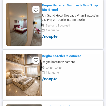
Regim Hotelier Bucuresti Non Stop
Rin Grand
Rin Grand Hotel Șoseaua Vitan Barzesti nr
7 D Preț zi - 200 lei studio 250 lei
apartament
Sector 4, Bucuresti
1 ianuarie
/noapte
Regim hotelier 2 camere
Regim hotelier 2 camere
Galati, Galati
1 ianuarie
/noapte