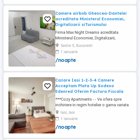
+wifi , frigider, mașină spălat, ...
Camere airbnb Ghencea-Dantelei
acreditata Ministerul Economiei,
Digitalizarii siTurismului
Firma Max Night Dreams acreditata
Ministerul Economiei, Digitalizarii,
Antreprenoriatului si Turismului închiriază
Sector 5, Bucuresti
in regim hotelier in zona Drumul Taberei -
1 ianuarie
Ghencea diferite tipuri de camere Camera
/noapte
single cu o suprafață totală de 16mp
150ei 3ore , 170lei noapte Camera dublă
cu o suprafață totală de ...
Cazare Iasi 1-2-3-4 Camere
Acceptam Plata Up Sodexo
Edenred Oferim Factura Fiscala
***Cozy Apartments - - Va ofera spre
inchiriere in regim hotelier o gama variata
de apartamente si garsoniere situate in
Iasi, Iasi
puncte cheie ale orasului doar in
1 ianuarie
complexe rezidentiale noi: *Zona Palas
/noapte
Mall - Centru - Complex Lazar Residence;
*Zona Palas Mall - Centru Complex Q
Residence; *Zona Palas Mall - ...