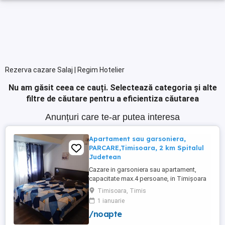
Rezerva cazare Salaj | Regim Hotelier
Nu am găsit ceea ce cauți.
Selectează categoria și alte
filtre de căutare pentru a eficientiza căutarea
Anunțuri care te-ar putea interesa
Apartament sau garsoniera,
PARCARE,Timisoara, 2 km Spitalul
Judetean
Cazare in garsoniera sau apartament,
capacitate max.4 persoane, in Timișoara
la 2 km de Spitalul Judetean. (la doua
Timisoara, Timis
strazi)de zona Calea Buziasului
1 ianuarie
Lic.Electrotimis si la 2 km de Mosnita
/noapte
Noua Centura. PARCARE. Situat la et.1 al
unui imobil, pat simplu sau matrimonial ,tv