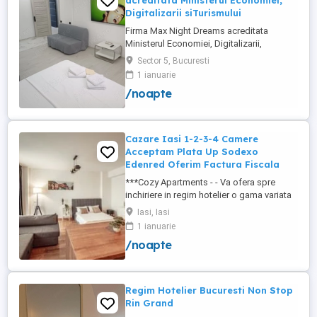
acreditata Ministerul Economiei,
Digitalizarii siTurismului
Firma Max Night Dreams acreditata
Ministerul Economiei, Digitalizarii,
Antreprenoriatului si Turismului închiriază
Sector 5, Bucuresti
in regim hotelier in zona Drumul Taberei -
1 ianuarie
Ghencea diferite tipuri de camere Camera
/noapte
single cu o suprafață totală de 16mp
150ei 3ore , 170lei noapte Camera dublă
cu o suprafață totală de ...
Cazare Iasi 1-2-3-4 Camere
Acceptam Plata Up Sodexo
Edenred Oferim Factura Fiscala
***Cozy Apartments - - Va ofera spre
inchiriere in regim hotelier o gama variata
de apartamente si garsoniere situate in
Iasi, Iasi
puncte cheie ale orasului doar in
1 ianuarie
complexe rezidentiale noi: *Zona Palas
/noapte
Mall - Centru - Complex Lazar Residence;
*Zona Palas Mall - Centru Complex Q
Residence; *Zona Palas Mall - ...
Regim Hotelier Bucuresti Non Stop
Rin Grand